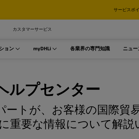
確認する
サービスポ
タムソリューションを開発し
口貨物・重量貨物
パレット、コンテナ、貨物
カスタマーサービス
び法人のお客様
法人のみ
イダー（3PL）として最適である
ション
確認する
myDHLi
各業界の専門知識
ニュー
xpressによる国際エクスプレス
DHL Global Forwarding
ビス
海上輸送および通関、その
タムソリューションを開発し
口貨物・重量貨物
パレット、コンテナ、貨物
ィクスサービス
ビス
ロジスティクスソリューシ
び法人のお客様
法人のみ
ョン
イダー（3PL）として最適である
ヘルプセンター
インダストリアル プロジェクト
DHL Global Forwardi
xpressによる国際エクスプレス
DHL Global Forwarding
DHL Expressの詳細
細
ビス
海上輸送および通関、その
オーダーマネジメント
スパートが、お客様の国際貿
ィクスサービス
マルチモーダルソリューション
に重要な情報について解説
DHL Global Forwardi
DHL Expressの詳細
細