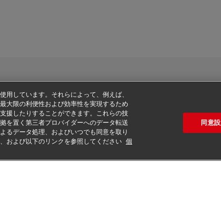
使用しています。それらによって、例えば、
最大限の利便性および効率性を実現するため
支援したりすることができます。これらの技
いをご覧ください
その他の情報
Cookie の設定
同意設
拠を置く第三者プロバイダーへのデータ転送
よるデータ処理、およびいつでも同意を取り
2026 © - all rights reserved
定、および以下のリンクを参照してください
個
りを取る
カスタマーサービスへの連絡
法人アカウントの