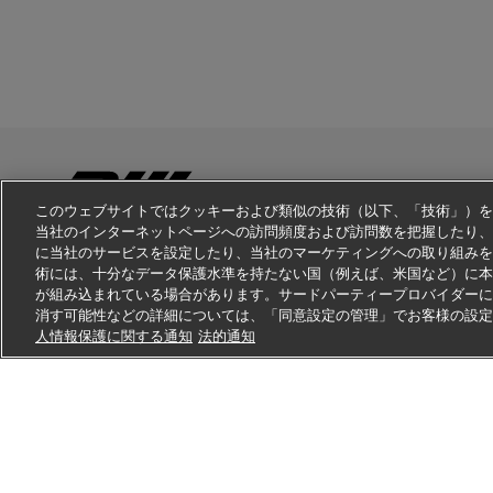
このウェブサイトではクッキーおよび類似の技術（以下、「技術」）を
当社のインターネットページへの訪問頻度および訪問数を把握したり、
に当社のサービスを設定したり、当社のマーケティングへの取り組みを
不正取引防止
法務情報
利用規約
個人情報の取扱
術には、十分なデータ保護水準を持たない国（例えば、米国など）に本
が組み込まれている場合があります。サードパーティープロバイダーに
消す可能性などの詳細については、「同意設定の管理」でお客様の設
DHL Global Forwarding
国際貨物輸送の見積も
人情報保護に関する通知
法的通知
新
外
し
部
い
リ
ウ
ン
ィ
ク