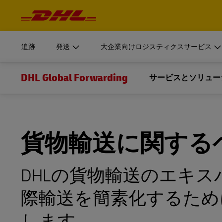
ナ
ビ
はじめる
大規模組織向けロジスティクスサービス
詳細を
ゲ
ログイン
ー
シ
DHLのサプライチェーン部門は、大規模組織向けにカス
ョ
MyDHL+
書類・小
ン
ています。
追跡
発送
大企業向けロジスティクスサービス
お見積り
と
個人およ
コ
DHL Express Commerce Solution
ン
DHL Supply Chainがお客様のロジスティクスプロバ
テ
ン
DHL Global Forwarding
理由をご説明します。
はじめる
大規模組織向けロジスティクスサービス
サービスとソリュー
詳細を
ログイン
ツ
DHL E
DHL Vantage
今すぐ発送
輸送サー
DHLのサプライチェーン部門は、大規模組織向けにカス
書類・小
MyDHL+
輸送
myDHLi
ニュースと教育
myDHLi
付加価値サー
ています。
お見積り
DHL Supply Chainの詳細
個人およ
DHL Express Commerce Solution
DHL Supply Chainがお客様のロジスティクスプロバ
航空輸送
myDHLiについて
最新のニュースとウェビナー
通関サービス
MySupplyChain
貨物輸送に関する
理由をご説明します。
DHL E
DHL Vantage
海上輸送
Quote + Bookについて
貨物輸送に関する教育センター
今すぐ発送
GoGreen
MyGTS
輸送サー
DHLの貨物輸送のエキ
myDHLi
DHL Supply Chainの詳細
鉄道輸送
myDHLiのサポートを希望する
貨物保険
DHL Same Day
際輸送を簡素化するため
MySupplyChain
陸上輸送
LifeTrack
します
MyGTS