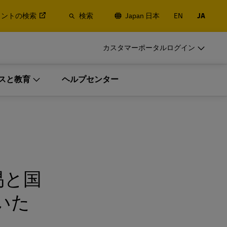
イントの検索
検索
Japan 日本
EN
JA
DHLをビジネスでご利用のお客様
カスタマーポータルログイン
発送頻度の高いお客様向けサービス
スと教育
ヘルプセンター
による航空・
定期的に出荷するお客様はメリットの
他ロジステ
高い法人アカウントを開設ください
DHLをビジネスでご利用のお客様
発送頻度の高いお客様向けサービス
ngの詳
による航空・
定期的に出荷するお客様はメリットの
定期的な発送をご検討のお客様
他ロジステ
高い法人アカウントを開設ください
易と国
いた
ngの詳
定期的な発送をご検討のお客様