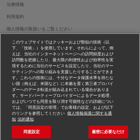
法務情報
利用規約
個人情報の取扱いをご覧ください
その他の情報
このウェブサイトではクッキーおよび類似の技術（以
下、「技術」）を使用しています。それらによって、例
Cookie の設定
えば、当社のインターネットページへの訪問頻度および
訪問数を把握したり、最大限の利便性および効率性を実
現するために当社のサービスを設定したり、当社のマー
フォローする
ケティングへの取り組みを支援したりすることができま
す。これらの技術には、十分なデータ保護水準を持たな
い国（例えば、米国など）に本拠を置く第三者プロバイ
ダーへのデータ転送が組み込まれている場合がありま
す。サードパーティープロバイダーによるデータ処理、
およびいつでも同意を取り消す可能性などの詳細につい
2026 © - all rights reserved
ては、「同意設定の管理」でお客様の設定、および以下
のリンクを参照してください
個人情報保護に関する通
知
法的通知
同意設定
厳密に必要なだけ