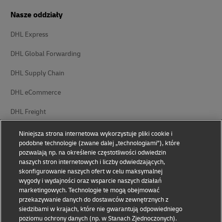
Nasze oddziały
DHL Express
DHL Global Forwarding
DHL Supply Chain
DHL eCommerce
DHL Freight
Niniejsza strona internetowa wykorzystuje pliki cookie i
podobne technologie (zwane dalej „technologiami”), które
pozwalają np. na określenie częstotliwości odwiedzin
naszych stron internetowych i liczby odwiedzających,
skonfigurowanie naszych ofert w celu maksymalnej
Informacja o ochronie danych
Zastrzeżenia prawne
wygody i wydajności oraz wsparcie naszych działań
osobowych
marketingowych. Technologie te mogą obejmować
przekazywanie danych do dostawców zewnętrznych z
Ułatwienia dostępu
Ustawienia plików cookie
siedzibami w krajach, które nie gwarantują odpowiedniego
poziomu ochrony danych (np. w Stanach Zjednoczonych).