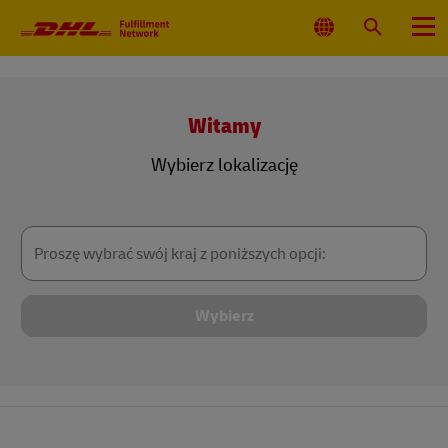
Nawigacja
główna
Wybierz
Wyszukaj
Menu
lokalizacjęj
Witamy
Wybierz lokalizację
Proszę
wybrać
swój
kraj
z
poniższych
opcji:
Wybierz