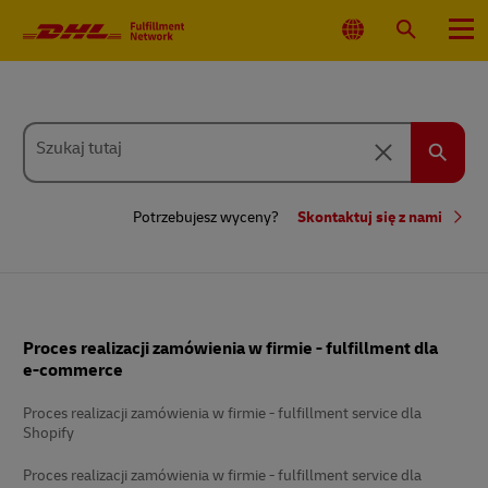
Nawigacja
główna
Wybierz
Wyszukaj
Menu
lokalizacjęj
Podczas
wpisywania
Szukaj tutaj
użyj
Usuń
klawiszy
strzałek
Szukaj
w
górę
Potrzebujesz wyceny?
Skontaktuj się z nami
i
w
dół,
aby
skorzystać
z
autouzupełniania.
Stopka
Proces realizacji zamówienia w firmie - fulfillment dla
e-commerce
Proces realizacji zamówienia w firmie - fulfillment service dla
Shopify
Proces realizacji zamówienia w firmie - fulfillment service dla