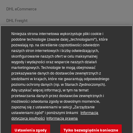
DHL eCommerce
DHL Freight
Niniejsza strona internetowa wykorzystuje pliki cookie i
podobne technologie (zwane dalej „technologiami”), które
pozwalają np. na określenie częstotliwości odwiedzin
naszych stron internetowych i liczby odwiedzających,
skonfigurowanie naszych ofert w celu maksymalnej
Informacja o ochronie danych
Zastrzeżenia prawne
wygody i wydajności oraz wsparcie naszych działań
osobowych
marketingowych. Technologie te mogą obejmować
przekazywanie danych do dostawców zewnętrznych z
Ułatwienia dostępu
Ustawienia plików cookie
siedzibami w krajach, które nie gwarantują odpowiedniego
poziomu ochrony danych (np. w Stanach Zjednoczonych).
Aby uzyskać więcej informacji, w tym na temat
przetwarzania danych przez dostawców zewnętrznych i
Śledź nas w portalach społecznościowych
możliwości odwołania zgody w dowolnym momencie,
zapoznaj się z ustawieniami w sekcji „Zarządzanie
ustawieniami zgód” i poniższymi linkami
Informacja
dotycząca poufności
Informacja prawna
Ustawienia zgody
Tylko bezwzględnie konieczne