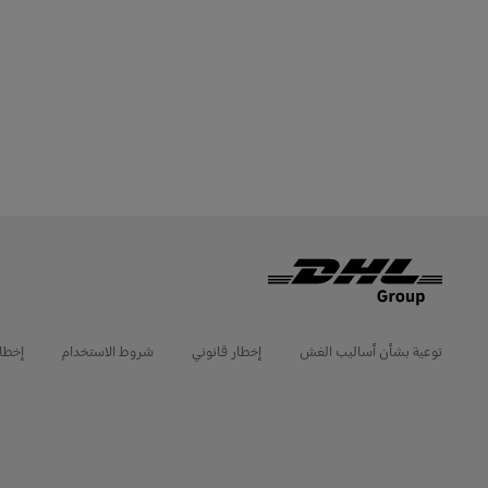
LifeTrack
تعرَّف على البوابات
توعية بشأن أساليب الغش
إخطار قانوني
شروط الاستخدام
إخطا