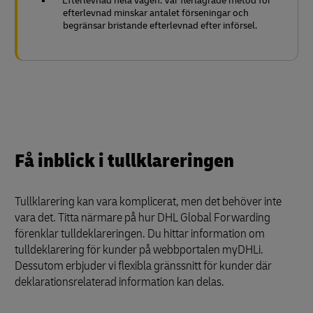
Efterlevnad hela vägen: Vår flerlagrade metod för
efterlevnad minskar antalet förseningar och
begränsar bristande efterlevnad efter införsel.
Få inblick i tullklareringen
Tullklarering kan vara komplicerat, men det behöver inte
vara det. Titta närmare på hur DHL Global Forwarding
förenklar tulldeklareringen. Du hittar information om
tulldeklarering för kunder på webbportalen myDHLi.
Dessutom erbjuder vi flexibla gränssnitt för kunder där
deklarationsrelaterad information kan delas.