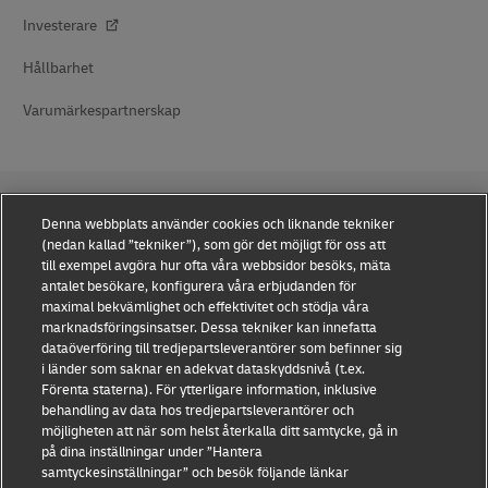
Investerare
Hållbarhet
Varumärkespartnerskap
Denna webbplats använder cookies och liknande tekniker
(nedan kallad ”tekniker”), som gör det möjligt för oss att
till exempel avgöra hur ofta våra webbsidor besöks, mäta
Medvetenhet om bedrägerier
antalet besökare, konfigurera våra erbjudanden för
maximal bekvämlighet och effektivitet och stödja våra
marknadsföringsinsatser. Dessa tekniker kan innefatta
Juridiskt meddelande
dataöverföring till tredjepartsleverantörer som befinner sig
i länder som saknar en adekvat dataskyddsnivå (t.ex.
Användningsvillkor
Förenta staterna). För ytterligare information, inklusive
behandling av data hos tredjepartsleverantörer och
Dataskydd
möjligheten att när som helst återkalla ditt samtycke, gå in
på dina inställningar under ”Hantera
Tillgänglighet
samtyckesinställningar” och besök följande länkar