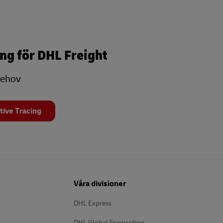
ng för DHL Freight
behov
tive Tracing
Våra divisioner
DHL Express
DHL Global Forwarding