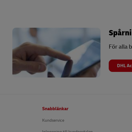
Spårni
För alla 
DHL Ac
Footer
Snabblänkar
Kundservice
Inloggning till kundportalen