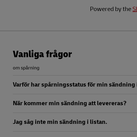
LifeTrack
Powered by the
S
DHL SameDay
LifeTrack
Läs om portaler
Läs om portaler
Vanliga frågor
om spårning
Varför har spårningsstatus för min sändning 
När kommer min sändning att levereras?
Jag såg inte min sändning i listan.