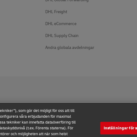
DHL Freight
DHL eCommerce
DHL Supply Chain
Andra globala avdelningar
iker”), som gör det möjligt för oss att till
ndningsvillkor
Dataskydd
Tillgänglighet
Ytterligare infor
konfigurera våra erbjudanden för maximal
sa tekniker kan innefatta dataöverföring till
Inställningar för
ataskyddsnivå (t.ex. Förenta staterna). För
ntörer och möjligheten att när som helst
2026 © - all rights reserved