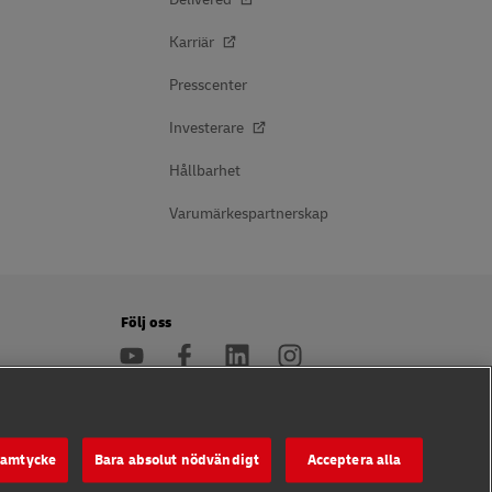
Karriär
Presscenter
Investerare
Hållbarhet
Varumärkespartnerskap
Följ oss
mation
 samtycke
Bara absolut nödvändigt
Acceptera alla