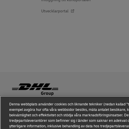
Utvecklarportal
Denna webbplats använder cookies och liknande tekniker (nedan kallad ”tekn
Medvetenhet om bedrägerier
Juridiskt meddelande
Anvä
exempel avgöra hur ofta våra webbsidor besöks, mäta antalet besökare, 
bekvämlighet och effektivitet och stödja våra marknadsföringsinsatser. Des
Cookieinställningar
tredjepartsleverantörer som befinner sig i länder som saknar en adekvat d
ytterligare information, inklusive behandling av data hos tredjepartslevera