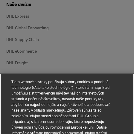
Naše divízie
DHL Express
DHL Global Forwarding
DHL Supply Chain
DHL eCommerce
DHL Freight
Tieto webové stránky používajú súbory cookies a podobné
technológie (ďalej ako „technológie“), ktoré nám napríklad
umožňujú zistiť frekvenciu návštev našich internetových
stránok a počet návštevníkov, nastaviť naše ponuky tak,
Oznámenie o ochrane
Právne vyhlásenie
aby boli čo najpohodlnejšie a najefektívnejšie a podporovať
osobných údajov
naše snahy v oblasti marketingu. Zároveň súhlasíte so
zdieľaním údajov medzi spoločnosťami DHL Group a
Prístupnosť
Nastavenie súborov cookie
prípadne aj s ich prenosom do krajín, ktoré neposkytujú
úroveň ochrany údajov rovnocennú Európskej únii. Ďalšie
informácie vrátane informácií o spracovaní údajov tretími