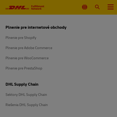
Hlavná
navigácia
Vyberte
Vyhľadať
Ponuka
umiestnenie
Päta
Plnenie pre internetové obchody
Plnenie pre Shopify
Plnenie pre Adobe Commerce
Plnenie pre WooCommerce
Plnenie pre PrestaShop
DHL Supply Chain
Sektory DHL Supply Chain
Riešenia DHL Supply Chain