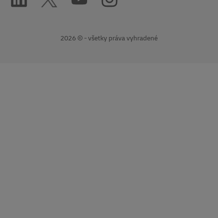
2026 © - všetky práva vyhradené
otvorí
Otvorí
nové
externý
okno
odkaz