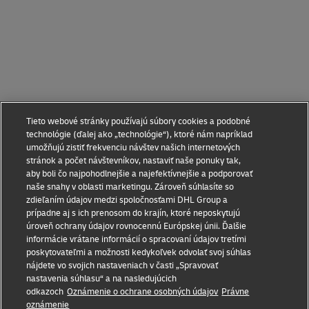
Tieto webové stránky používajú súbory cookies a podobné
technológie (ďalej ako „technológie“), ktoré nám napríklad
umožňujú zistiť frekvenciu návštev našich internetových
stránok a počet návštevníkov, nastaviť naše ponuky tak,
aby boli čo najpohodlnejšie a najefektívnejšie a podporovať
naše snahy v oblasti marketingu. Zároveň súhlasíte so
zdieľaním údajov medzi spoločnosťami DHL Group a
prípadne aj s ich prenosom do krajín, ktoré neposkytujú
úroveň ochrany údajov rovnocennú Európskej únii. Ďalšie
informácie vrátane informácií o spracovaní údajov tretími
poskytovateľmi a možnosti kedykoľvek odvolať svoj súhlas
nájdete vo svojich nastaveniach v časti „Spravovať
nastavenia súhlasu“ a na nasledujúcich
odkazoch
Oznámenie o ochrane osobných údajov
Právne
oznámenie