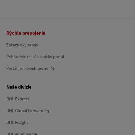
Päta
Rýchle prepojenia
Zákaznícky servis
Prihlásenie na zákaznícky portál
Portál pre developerov
Naše divízie
DHL Express
DHL Global Forwarding
DHL Freight
DHL eCommerce