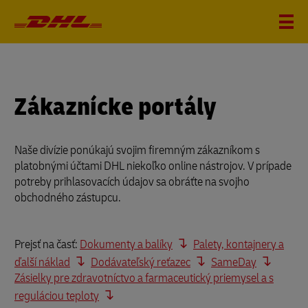
Zákaznícke portály
Naše divízie ponúkajú svojim firemným zákazníkom s
platobnými účtami DHL niekoľko online nástrojov. V prípade
potreby prihlasovacích údajov sa obráťte na svojho
obchodného zástupcu.
Prejsť na časť:
Dokumenty a balíky
Palety, kontajnery a
ďalší náklad
Dodávateľský reťazec
SameDay
Zásielky pre zdravotníctvo a farmaceutický priemysel a s
reguláciou teploty