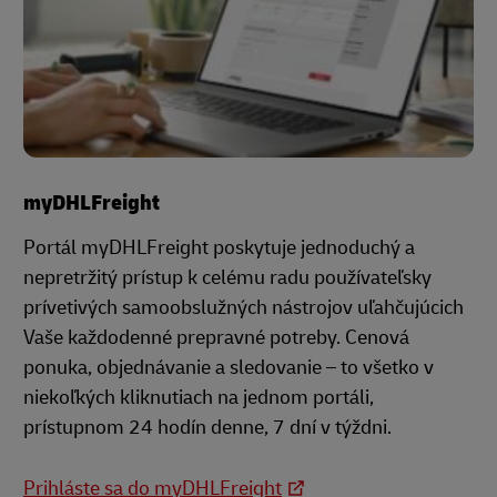
myDHLFreight
Portál myDHLFreight poskytuje jednoduchý a
nepretržitý prístup k celému radu používateľsky
prívetivých samoobslužných nástrojov uľahčujúcich
Vaše každodenné prepravné potreby. Cenová
ponuka, objednávanie a sledovanie – to všetko v
niekoľkých kliknutiach na jednom portáli,
prístupnom 24 hodín denne, 7 dní v týždni.
Prihláste sa do myDHLFreight