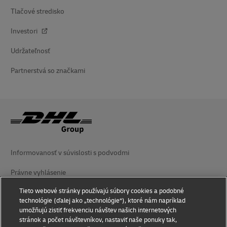
Tlačové stredisko
Investori
Udržateľnosť
Partnerstvá so značkami
Informovanosť v súvislosti s podvodmi
Právne vyhlásenie
Tieto webové stránky používajú súbory cookies a podobné
Podmienky používania
technológie (ďalej ako „technológie“), ktoré nám napríklad
umožňujú zistiť frekvenciu návštev našich internetových
Vyhlásenie o ochrane súkromia
stránok a počet návštevníkov, nastaviť naše ponuky tak,