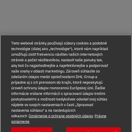
Tieto webové stránky používajú súbory cookies a podobné
technológie (ďalej ako „technológie“), ktoré nám napríklad
umožňujú zistiť frekvenciu návštev našich internetových
stránok a počet návštevníkov, nastaviť naše ponuky tak,
aby boli čo najpohodlnejšie a najefektívnejšie a podporovať
naše snahy v oblasti marketingu. Zároveň súhlasíte so
zdieľaním údajov medzi spoločnosťami DHL Group a
prípadne aj s ich prenosom do krajín, ktoré neposkytujú
úroveň ochrany údajov rovnocennú Európskej únii. Ďalšie
informácie vrátane informácií o spracovaní údajov tretími
poskytovateľmi a možnosti kedykoľvek odvolať svoj súhlas
nájdete vo svojich nastaveniach v časti „Spravovať
nastavenia súhlasu“ a na nasledujúcich
odkazoch
Oznámenie o ochrane osobných údajov
Právne
oznámenie