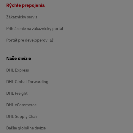
Päta
Rýchle prepojenia
Zákaznícky servis
Prihlásenie na zákaznícky portál
Portál pre developerov
Naše divízie
DHL Express
DHL Global Forwarding
DHL Freight
DHL eCommerce
DHL Supply Chain
Ďalšie globálne divízie