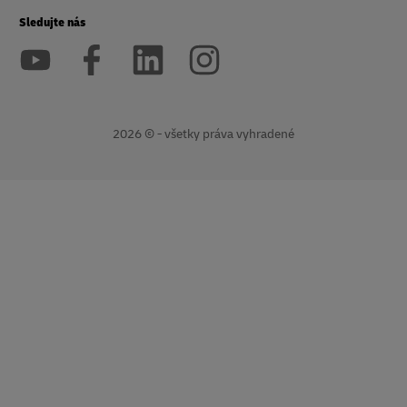
Sledujte nás
2026 © - všetky práva vyhradené
otvorí
Otvorí
nové
externý
okno
odkaz