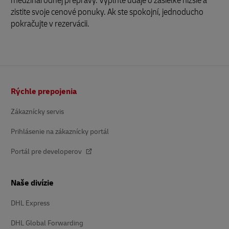
medzinárodnej prepravy. Vyplňte údaje o zásielke nižšie a
zistite svoje cenové ponuky. Ak ste spokojní, jednoducho
pokračujte v rezervácii.
Päta
Rýchle prepojenia
Zákaznícky servis
Prihlásenie na zákaznícky portál
Portál pre developerov
Naše divízie
DHL Express
DHL Global Forwarding