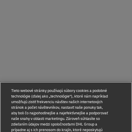
Tieto webové stránky používajú súbory cookies a podobné
technológie (ďalej ako „technológie“), ktoré nám napríklad
umožňujú zistiť frekvenciu návštev našich internetových
stránok a počet návštevníkov, nastaviť naše ponuky tak,
aby boli čo najpohodlnejšie a najefektívnejšie a podporovať
naše snahy v oblasti marketingu. Zároveň súhlasíte so
zdieľaním údajov medzi spoločnosťami DHL Group a
prípadne aj s ich prenosom do krajín, ktoré neposkytujú