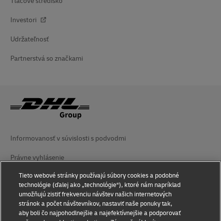
Tlačové stredisko
Investori
Udržateľnosť
Partnerstvá so značkami
Informovanosť v súvislosti s podvodmi
Právne vyhlásenie
Tieto webové stránky používajú súbory cookies a podobné
Podmienky používania
technológie (ďalej ako „technológie“), ktoré nám napríklad
umožňujú zistiť frekvenciu návštev našich internetových
Vyhlásenie o ochrane súkromia
stránok a počet návštevníkov, nastaviť naše ponuky tak,
aby boli čo najpohodlnejšie a najefektívnejšie a podporovať
Prístupnosť