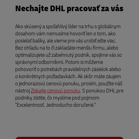
Nechajte DHL pracovať za vás
Ako skúsený a spoľahlivý líder na trhu s globálnym
dosahom vám nemusíme hovoriť len o tom, ako
posielať balíky, ale vieme pre vás urobiť ešte viac.
Bez ohľadu na to či zakladáte menšiu firmu, alebo
optimalizujete už zabehnutý podnik, spojíme vás so
správnymi odborníkmi. Potom si môžeme
pohovoriť o potrebách pravidelných zásielok alebo
o konkrétnych požiadavkách. Ak skôr máte záujem
o jednorazovú cenovú ponuku, prosím, použite náš
nástroj
Získajte cenovú ponuku
. S ponukou DHL pre
podniky zistíte, čo myslíme pod pojmom
"Excelentnosť. Jednoducho doručené."