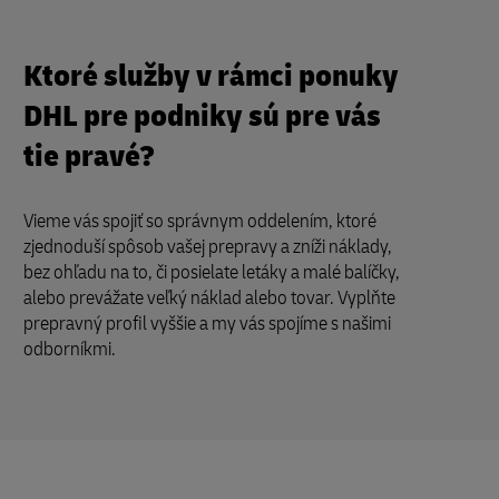
Ktoré služby v rámci ponuky
DHL pre podniky sú pre vás
tie pravé?
Vieme vás spojiť so správnym oddelením, ktoré
zjednoduší spôsob vašej prepravy a zníži náklady,
bez ohľadu na to, či posielate letáky a malé balíčky,
alebo prevážate veľký náklad alebo tovar. Vyplňte
prepravný profil vyššie a my vás spojíme s našimi
odborníkmi.