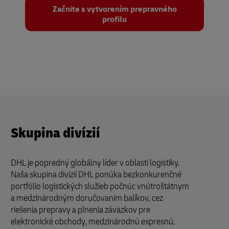
Začnite s vytvorením prepravného
profilu
Skupina divízií
DHL je popredný globálny líder v oblasti logistiky.
Naša skupina divízií DHL ponúka bezkonkurenčné
portfólio logistických služieb počnúc vnútroštátnym
a medzinárodným doručovaním balíkov, cez
riešenia prepravy a plnenia záväzkov pre
elektronické obchody, medzinárodnú expresnú,