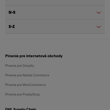
N-S
S-Z
Päta
Plnenie pre internetové obchody
Plnenie pre Shopify
Plnenie pre Adobe Commerce
Plnenie pre WooCommerce
Plnenie pre PrestaShop
DHL Supply Chain