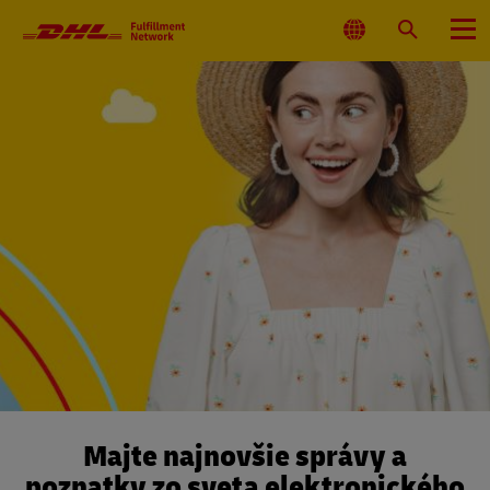
Hlavná
navigácia
Vyberte
Vyhľadať
Ponuka
umiestnenie
Majte najnovšie správy a
poznatky zo sveta elektronického