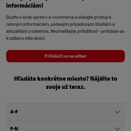
informáciám!
Buďte o krok vpred v e-commerce a získajte prístup k
cenným informáciám, pútavým prípadovým štúdiám a
aktualitám z odvetvia. Nezmeškejte príležitosť – prihláste sa
k odberu ešte dnes!
Prihlásiť sa na odber
Hľadáte konkrétne miesto? Nájdite to
svoje už teraz.
A-F
F-N