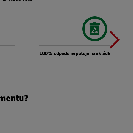
Ď
t
100 % odpadu neputuje na skládku
t
lmentu?