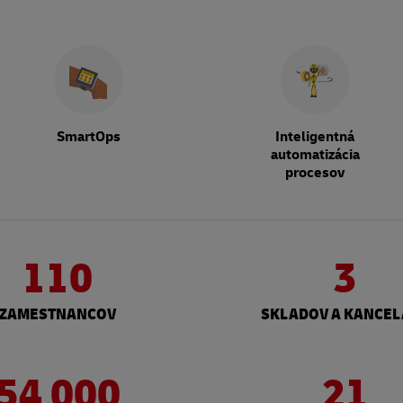
SmartOps
Inteligentná
automatizácia
procesov
110
3
ZAMESTNANCOV
SKLADOV A KANCEL
54 000
21