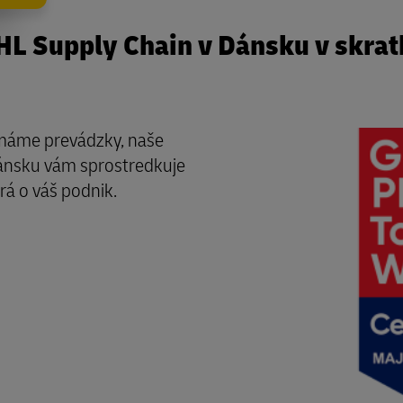
HL Supply Chain v Dánsku v skrat
 máme prevádzky, naše
ánsku vám sprostredkuje
rá o váš podnik.