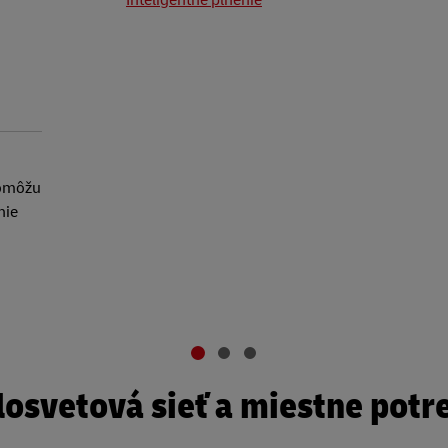
Inteligentné plnenie
pomôžu
nie
losvetová sieť a miestne potr