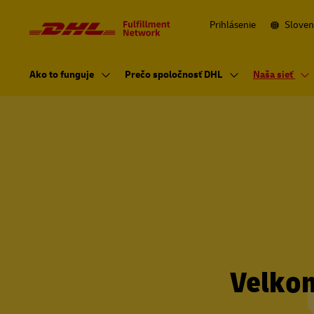
Navigácia
a
obsah
Prihlásenie
Sloven
Hlavná
navigácia
Ako to funguje
Prečo spoločnosť DHL
Naša sieť
Velkom