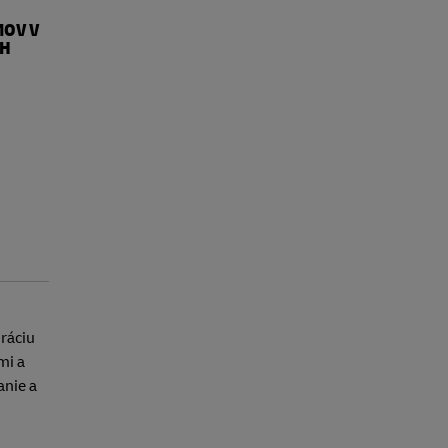
MOV V
CH
ráciu
mi a
anie a