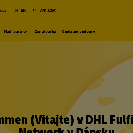
Vyhľadať
sko
EN
SK
Naši partneri
Cenotvorba
Centrum podpory
men (Vitajte) v DHL Fulf
Network v Dánsku