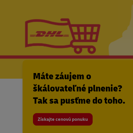
Máte záujem o
škálovateľné plnenie?
Tak sa pusťme do toho.
Získajte cenovú ponuku