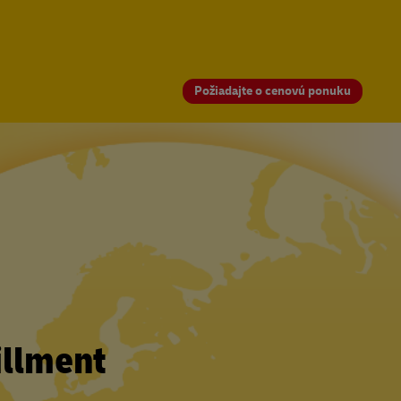
Požiadajte o cenovú ponuku
illment