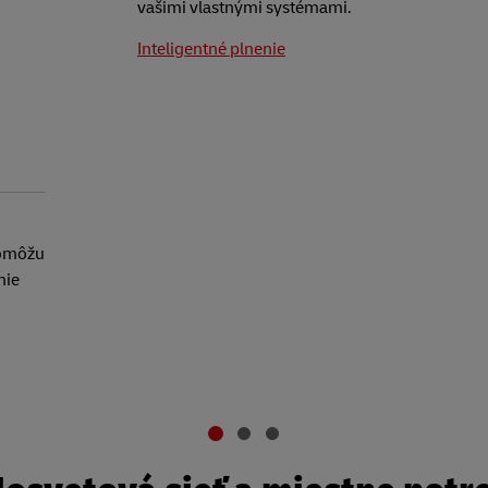
vašimi vlastnými systémami.
Inteligentné plnenie
pomôžu
nie