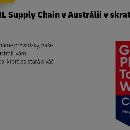
L Supply Chain v Austrálii v skra
 máme prevádzky, naše
strálii vám
, ktorá sa stará o váš