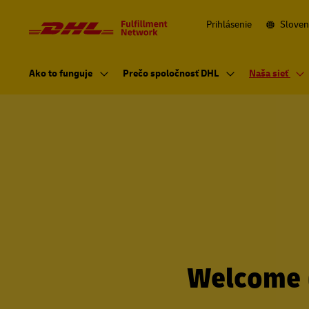
Navigácia
a
obsah
Prihlásenie
Sloven
Hlavná
navigácia
Ako to funguje
Prečo spoločnosť DHL
Naša sieť
Welcome (