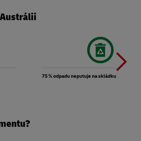
Austrálii
Ď
t
75 % odpadu neputuje na skládku
t
lmentu?