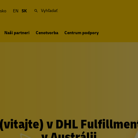
Vyhľadať
sko
EN
SK
Naši partneri
Cenotvorba
Centrum podpory
vitajte) v DHL Fulfillme
v Austrálii