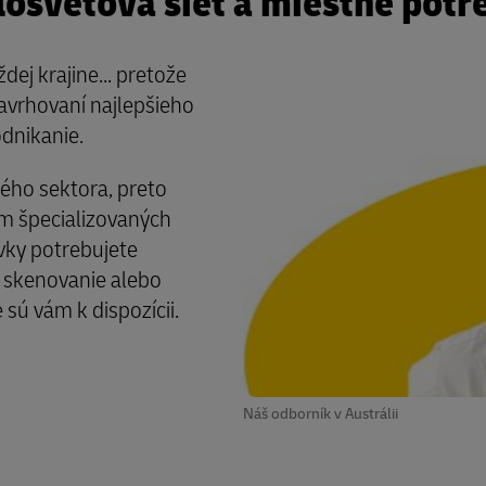
losvetová sieť a miestne potr
j krajine... pretože
navrhovaní najlepšieho
dnikanie.
ého sektora, preto
 špecializovaných
vky potrebujete
, skenovanie alebo
 sú vám k dispozícii.
Náš odborník v Austrálii