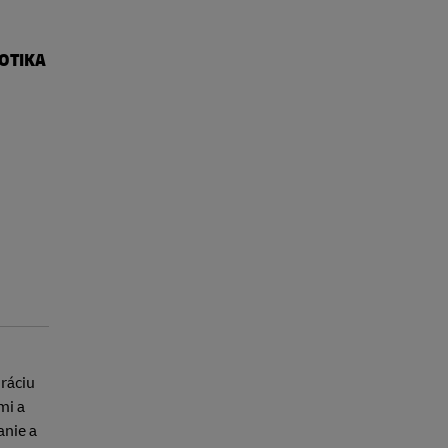
OTIKA
ráciu
mi a
anie a