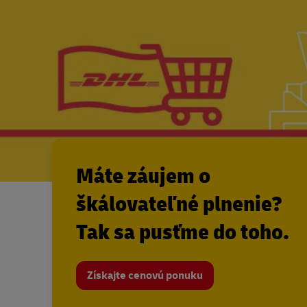
Máte záujem o
škálovateľné plnenie?
Tak sa pusťme do toho.
Získajte cenovú ponuku