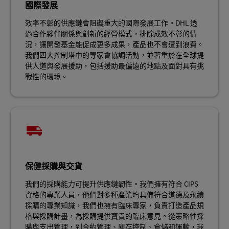
國際發展
效率不彰的供應鏈會阻礙重大的國際發展工作。DHL 透
過合作夥伴關係與創新的經營模式，排除成效不彰的情
況，讓開發基金能促成更多成果，產品也不會遭到浪費。
我們四大控制塔中的專家會協調活動，並著重於在全球提
供人道與發展援助，包括援助最偏遠的地點及面對具有挑
戰性的環境。
保健採購與交貨
我們的採購能力可提升供應鏈韌性。我們擁有符合 CIPS
資格的專業人員，他們對多種產業均具備符合道德及永續
採購的專業知識，我們也擁有臨床專家，負責打造產品規
格與採購計畫，為採購提供寶貴的臨床意見。從策略性採
購與支出管理，到合約管理、庫存控制、倉儲和運輸，我