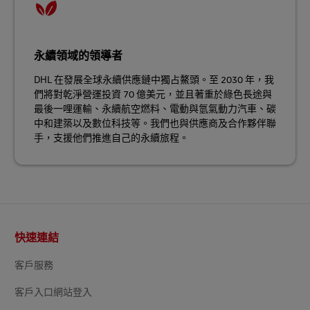
永續領域的領導者
DHL 在發展全球永續供應鏈中獨占鰲頭。至 2030 年，我
們將對乾淨營運投資 70 億美元，並且著重於綠色長途與
最後一哩運輸、永續航空燃料、電動與氫氣動力汽車、碳
中和建築以及數位科技等。我們也與供應商及合作夥伴聯
手，支援他們推進自己的永續旅程。
頁
快速連結
尾
客戶服務
客戶入口網站登入