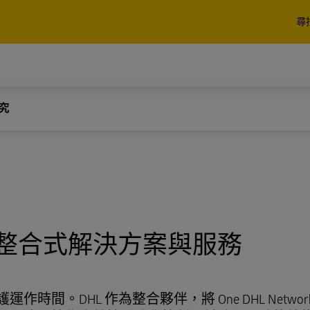
解
尋
裹
棧板、貨櫃與貨物
商 (第三方物流)。
業
企業專屬
解
究
 Express 的寄件選項
DHL Global Forwarding 
運，還有海關和物流服務
裹
棧板、貨櫃與貨物
商 (第三方物流)。
業
企業專屬
探索 DHL Express
探索貨運服務
 Express 的寄件選項
DHL Global Forwarding 
運，還有海關和物流服務
整合式解決方案與服務
探索 DHL Express
探索貨運服務
。DHL 作為整合夥伴，將 One DHL Networ