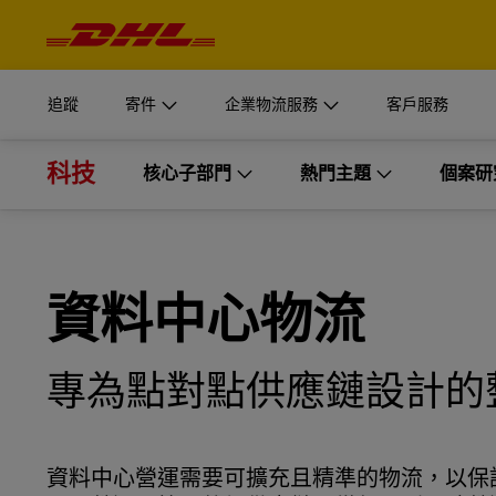
操
作
開始運送
企業物流服務
深入瞭
與
登入
內
容
我們的供應鏈部門專為企業型組織量身打造解決方案。
MyDHL+
文件與包
追蹤
寄件
企業物流服務
客戶服務
取得報價
瞭解為何 DHL Supply Chain 是最適合您的外包物流供應
個人與企
DHL Express Commerce Solution
科技
開始運送
企業物流服務
核心子部門
熱門主題
深入瞭
個案研
登入
瞭解 DHL
myDHLi
探索 DHL Supply Chain
立即寄件
我們的供應鏈部門專為企業型組織量身打造解決方案。
文件與包
MyDHL+
核心子部門
熱門主題
MySupplyChain
取得報價
瞭解為何 DHL Supply Chain 是最適合您的外包物流供應
個人與企
DHL Express Commerce Solution
半導體物流
供應鏈韌性
MyGTS
資料中心物流
瞭解 DHL
myDHLi
探索 DHL Supply Chain
資料中心物流
循環經濟
立即寄件
DHL SameDay
專為點對點供應鏈設計的
MySupplyChain
LifeTrack
MyGTS
瞭解入口網站
資料中心營運需要可擴充且精準的物流，以保護運作時間
DHL SameDay