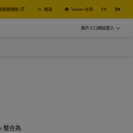
找服務據點
搜尋
Taiwan 台灣
EN
ZH
開立 DHL 企業帳號
客戶入口網站登入
經常性託運人
的空運與海
定期或經常寄件，瞭解建立帳號的優點
開立 DHL 企業帳號
經常性託運人
常見的寄件選項
的空運與海
定期或經常寄件，瞭解建立帳號的優點
常見的寄件選項
k 整合為