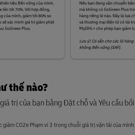
Nhiên liệu Bền vững của mình.
Nếu bạn đang vận chuyển bằng
lên tới 70%. Với hợp đồng,
mà không có GoGreen Plus tro
ng của mình, giảm tới 80% so
hàng riêng lẻ nào. Đây là lựa 
 sẽ xác minh giá trị giảm phát
và thương mại điện tử có tải 
 vụ GoGreen Plus.
MyDHL+ cho phép bạn giảm lượ
Lưu ý! Có sẵn cho các lô hàng 
không Bền vững (SAF).
hư thế nào?
 giá trị của bạn bằng Đặt chỗ và Yêu cầu bồ
ệc giảm CO2e Phạm vi 3 trong chuỗi giá trị vận tải của mìn