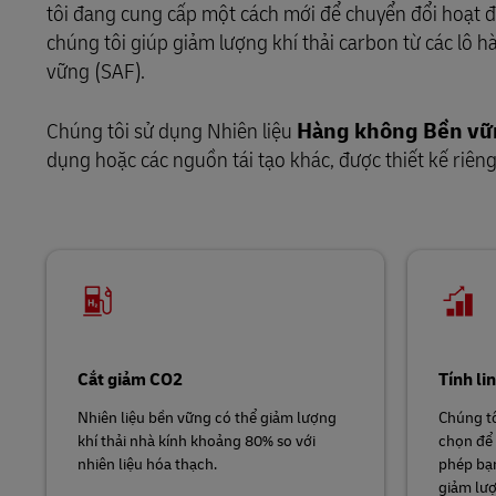
T
tôi đang cung cấp một cách mới để chuyển đổi hoạt 
Tìm hiểu về Các Cổng thông
chúng tôi giúp giảm lượng khí thải carbon từ các l
DHL SameDay
tin
vững (SAF).
LifeTrack
Chúng tôi sử dụng Nhiên liệu
Hàng không Bền v
dụng hoặc các nguồn tái tạo khác, được thiết kế riêng
Tìm hiểu về Các Cổng thông
tin
Cắt giảm CO2
Tính li
Nhiên liệu bền vững có thể giảm lượng
Chúng tô
khí thải nhà kính khoảng 80% so với
chọn để 
nhiên liệu hóa thạch.
phép bạ
giảm lượ