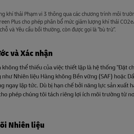
ợng khí thải Phạm vi 3 thông qua các chương trình môi trư
Green Plus cho phép phân bổ mức giảm lượng khí thải CO2
chỗ và Yêu cầu bồi thường, còn được gọi là "bù trừ".
ước và Xác nhận
không thể thiếu của việc thiết lập là hệ thống "Đặt ch
 như Nhiên liệu Hàng không Bền vững (SAF) hoặc Dầu
g ngay lập tức. Dù bị hạn chế bởi năng lực sản xuất h
ho phép chúng tôi tách riêng lợi ích môi trường từ nơ
õi Nhiên liệu