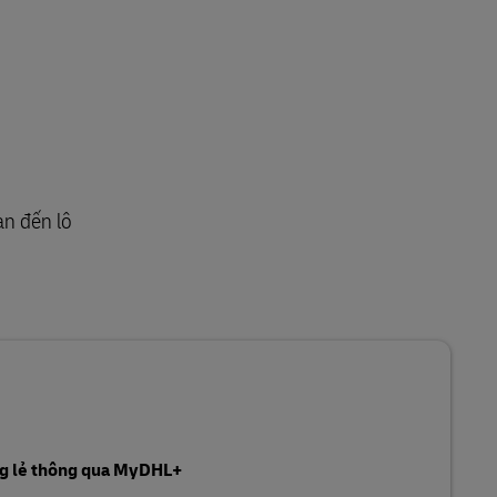
an đến lô
êng lẻ thông qua MyDHL+