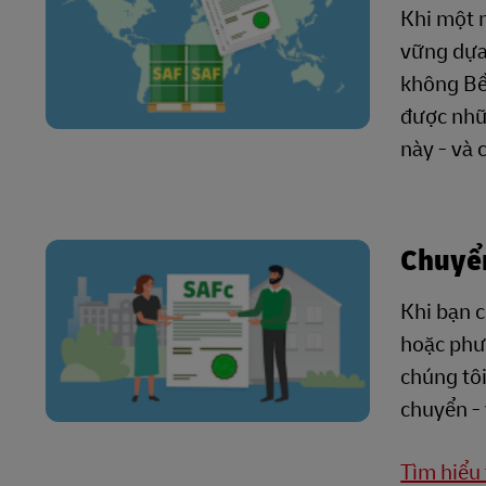
Khi một n
vững dựa 
không Bề
được nhữn
này - và
Chuyển
Khi bạn 
hoặc phư
chúng tôi
chuyển -
Tìm hiểu