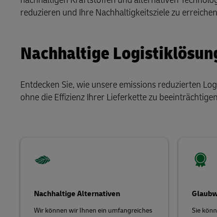
LifeTrack
Postversan
reduzieren und Ihre Nachhaltigkeitsziele zu erreichen
MyGTS
Über die Portale
DHL Same Day
Nachhaltige Logistiklösun
LifeTrack
Entdecken Sie, wie unsere emissions reduzierten Lo
ohne die Effizienz Ihrer Lieferkette zu beeinträchtigen
Über die Portale
Nachhaltige Alternativen
Glaubw
Wir können wir Ihnen ein umfangreiches
Sie könn