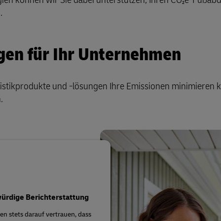
Leitfaden für den Geschäftsver
d für Geschäftskunden
.
gen für Ihr Unternehmen
gistikprodukte und -lösungen Ihre Emissionen minimieren 
.
ürdige Berichterstattung
en stets darauf vertrauen, dass