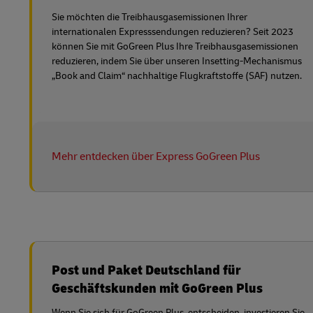
Sie möchten die Treibhausgasemissionen Ihrer
internationalen Expresssendungen reduzieren? Seit 2023
können Sie mit GoGreen Plus Ihre Treibhausgasemissionen
reduzieren, indem Sie über unseren Insetting-Mechanismus
„Book and Claim“ nachhaltige Flugkraftstoffe (SAF) nutzen.
Mehr entdecken über Express GoGreen Plus
Post und Paket Deutschland für
Geschäftskunden mit GoGreen Plus
Wenn Sie sich für GoGreen Plus entscheiden, investieren Sie