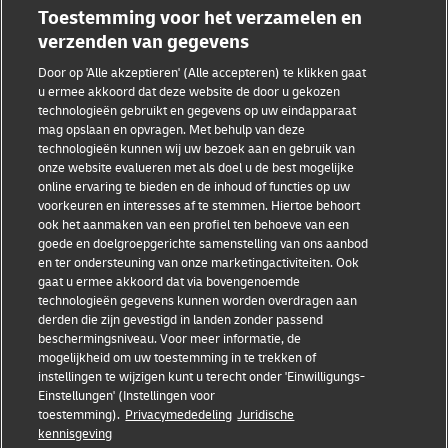
Toestemming voor het verzamelen en
verzenden van gegevens
Door op 'Alle akzeptieren' (Alle accepteren) te klikken gaat
u ermee akkoord dat deze website de door u gekozen
technologieën gebruikt en gegevens op uw eindapparaat
mag opslaan en opvragen. Met behulp van deze
technologieën kunnen wij uw bezoek aan en gebruik van
Fraudebewustzijn
onze website evalueren met als doel u de best mogelijke
online ervaring te bieden en de inhoud of functies op uw
Juridische kennisgeving
voorkeuren en interesses af te stemmen. Hiertoe behoort
ook het aanmaken van een profiel ten behoeve van een
Gebruiksvoorwaarden
goede en doelgroepgerichte samenstelling van ons aanbod
en ter ondersteuning van onze marketingactiviteiten. Ook
Privacyverklaring
gaat u ermee akkoord dat via bovengenoemde
technologieën gegevens kunnen worden overdragen aan
Toegankelijkheid
derden die zijn gevestigd in landen zonder passend
beschermingsniveau. Voor meer informatie, de
Aanvullende informatie
mogelijkheid om uw toestemming in te trekken of
instellingen te wijzigen kunt u terecht onder 'Einwilligungs-
Cookie-instellingen
Einstellungen' (Instellingen voor
toestemming).
Privacymededeling
Juridische
kennisgeving
Volg ons