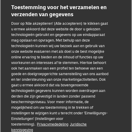
Toestemming voor het verzamelen en
verzenden van gegevens
Door op 'Alle akzeptieren' (Alle accepteren) te klikken gaat
Fraudebewustzijn
u ermee akkoord dat deze website de door u gekozen
technologieën gebruikt en gegevens op uw eindapparaat
Juridische kennisgeving
mag opslaan en opvragen. Met behulp van deze
technologieën kunnen wij uw bezoek aan en gebruik van
Gebruiksvoorwaarden
onze website evalueren met als doel u de best mogelijke
online ervaring te bieden en de inhoud of functies op uw
Privacyverklaring
voorkeuren en interesses af te stemmen. Hiertoe behoort
ook het aanmaken van een profiel ten behoeve van een
goede en doelgroepgerichte samenstelling van ons aanbod
Toegankelijkheid
en ter ondersteuning van onze marketingactiviteiten. Ook
gaat u ermee akkoord dat via bovengenoemde
Aanvullende informatie
technologieën gegevens kunnen worden overdragen aan
derden die zijn gevestigd in landen zonder passend
Cookie-instellingen
beschermingsniveau. Voor meer informatie, de
mogelijkheid om uw toestemming in te trekken of
Volg ons
instellingen te wijzigen kunt u terecht onder 'Einwilligungs-
Einstellungen' (Instellingen voor
toestemming).
Privacymededeling
Juridische
kennisgeving