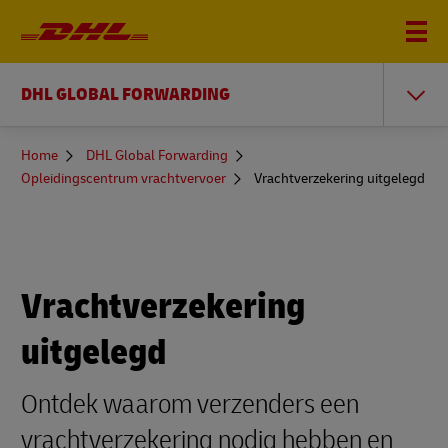
DHL GLOBAL FORWARDING
You
Home
DHL Global Forwarding
are
Opleidingscentrum vrachtvervoer
Vrachtverzekering uitgelegd
here
Vrachtverzekering
uitgelegd
Ontdek waarom verzenders een
vrachtverzekering nodig hebben en