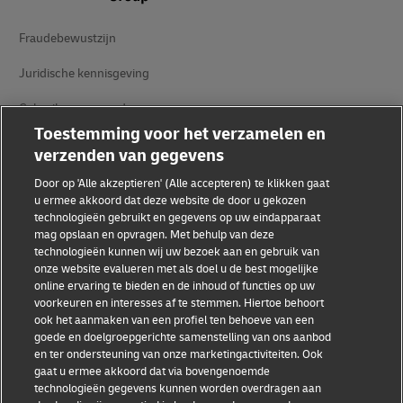
Fraudebewustzijn
Juridische kennisgeving
Gebruiksvoorwaarden
Toestemming voor het verzamelen en
Privacyverklaring
verzenden van gegevens
Toegankelijkheid
Door op 'Alle akzeptieren' (Alle accepteren) te klikken gaat
u ermee akkoord dat deze website de door u gekozen
Aanvullende informatie
technologieën gebruikt en gegevens op uw eindapparaat
mag opslaan en opvragen. Met behulp van deze
Cookie-instellingen
technologieën kunnen wij uw bezoek aan en gebruik van
onze website evalueren met als doel u de best mogelijke
online ervaring te bieden en de inhoud of functies op uw
Volg ons
voorkeuren en interesses af te stemmen. Hiertoe behoort
ook het aanmaken van een profiel ten behoeve van een
goede en doelgroepgerichte samenstelling van ons aanbod
en ter ondersteuning van onze marketingactiviteiten. Ook
gaat u ermee akkoord dat via bovengenoemde
technologieën gegevens kunnen worden overdragen aan
2026 © - all rights reserved