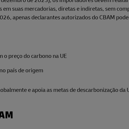
a dezembro de 2025), os importadores devem relatar
s em suas mercadorias, diretas e indiretas, sem com
de 2026, apenas declarantes autorizados do CBAM pod
am o preço do carbono na UE
no país de origem
globalmente e apoia as metas de descarbonização da 
BAM