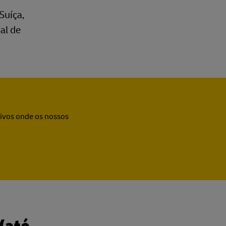
Suíça,
al de
sivos onde os nossos