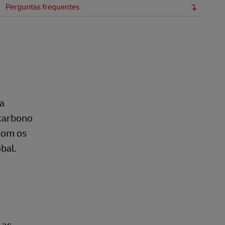
Perguntas frequentes
a
 carbono
com os
bal.