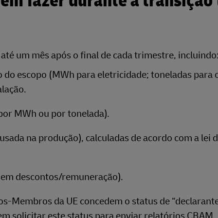
em fazer durante a transição 
é um mês após o final de cada trimestre, incluindo
 do escopo (MWh para eletricidade; toneladas para 
alação.
 por MWh ou por tonelada).
e usada na produção), calculadas de acordo com a lei 
(sem descontos/remuneração).
ados-Membros da UE concedem o status de “declarant
 solicitar este status para enviar relatórios CBAM