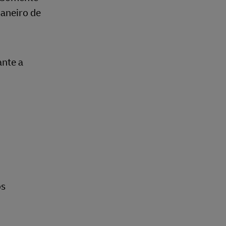
janeiro de
ante a
os