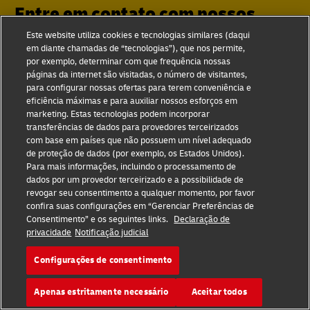
Entre em contato com nossos
especialistas em sustentabilidade
Este website utiliza cookies e tecnologias similares (daqui
em diante chamadas de “tecnologias”), que nos permite,
por exemplo, determinar com que frequência nossas
páginas da internet são visitadas, o número de visitantes,
A seguir, clique para entrar em contato com os especialistas
para configurar nossas ofertas para terem conveniência e
em nossas diferentes divisões.
eficiência máximas e para auxiliar nossos esforços em
marketing. Estas tecnologias podem incorporar
transferências de dados para provedores terceirizados
com base em países que não possuem um nível adequado
Entrega por courier rápida e de porta a
de proteção de dados (por exemplo, os Estados Unidos).
porta
Para mais informações, incluindo o processamento de
DHL Express
dados por um provedor terceirizado e a possibilidade de
revogar seu consentimento a qualquer momento, por favor
confira suas configurações em “Gerenciar Preferências de
Consentimento” e os seguintes links.
Declaração de
privacidade
Notificação judicial
A líder mundial em transportadoras
DHL Global Forwarding
Configurações de consentimento
Apenas estritamente necessário
Aceitar todos