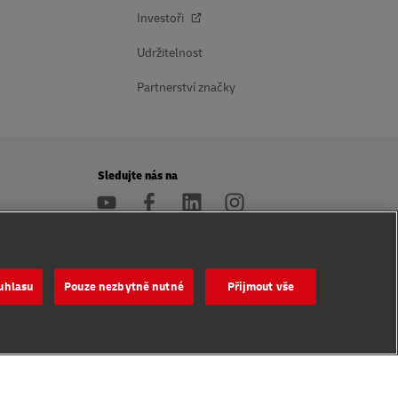
Investoři
Udržitelnost
Partnerství značky
Sledujte nás na
uhlasu
Pouze nezbytně nutné
Přijmout vše