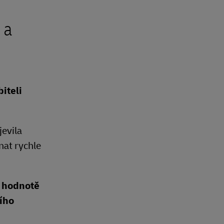
 a
iteli
jevila
nat rychle
v hodnotě
ího