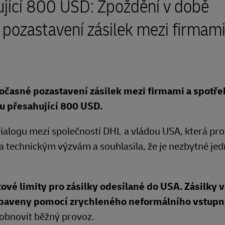
ující 800 USD: Zpoždění v době
pozastavení zásilek mezi firmami
očasné pozastavení zásilek
mezi firmami a spotřeb
u přesahující 800 USD.
ialogu mezi společností DHL a vládou USA, která pro
technickým výzvám a souhlasila, že je nezbytné jed
vé limity pro zásilky odesílané do USA. Zásilky 
baveny pomocí zrychleného neformálního vstupn
obnovit běžný provoz.