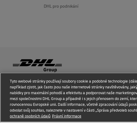
DHL pro podnikání
Tyto webové stránky používají soubory cookie a podobné technologie (dále
Informace o podvodech
Právní oznámení
Smluvní podm
například zjistit, jak často jsou naše internetové stránky navštěvovány, ja
nabídky pro maximální pohodlí a efektivitu a podporovat naše marketingov
Doplňující informace
Nastavení souborů cookie
mezi společnostmi DHL Group a případně i s jejich přenosem do zemí, kte
rovnocennou Evropské unii. Další informace, včetně zpracování údajů poskyt
odvolat svůj souhlas, naleznete v nastavení v části „Správa předvoleb souh
ochraně osobních údajů
Právní informace
Otevírá
Otevírá
nové
externí
okno
link