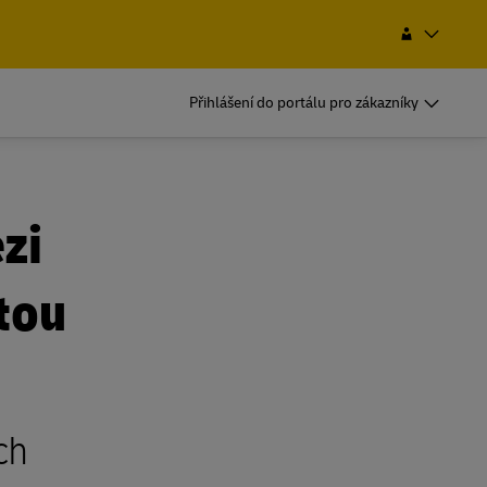
Hledat
Česká republika
Přihlášení do portálu pro zákazníky
DHL pro podnikání
Časté odesilatele
iční
Pokud zasíláte pravidelně nebo často,
DHL pro podnikání
zi
gistické
seznamte se s výhodami otevření účtu
Časté odesilatele
iční
Pokud zasíláte pravidelně nebo často,
tou
gistické
seznamte se s výhodami otevření účtu
Zjistěte více o našich řešeních pro
by
podniky
Zjistěte více o našich řešeních pro
by
podniky
ch