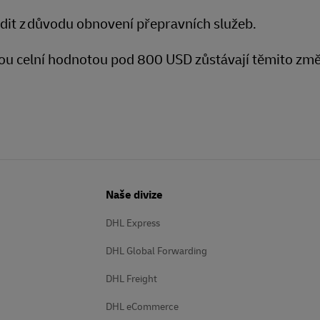
dit z důvodu obnovení přepravních služeb.
lnou celní hodnotou pod 800 USD zůstávají těmito z
Naše divize
DHL Express
DHL Global Forwarding
DHL Freight
DHL eCommerce