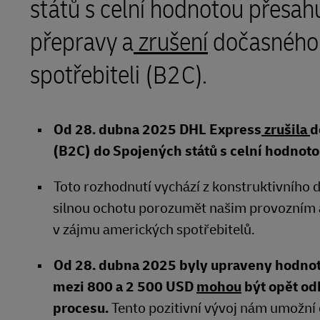
států s celní hodnotou přesah
DHL SameDay
MyGTS
přepravy a
zrušení
dočasného 
LifeTrack
DHL SameDay
spotřebiteli (B2C).
LifeTrack
Další informace o portálech
Od 28. dubna 2025 DHL Express
zrušila
d
Další informace o portálech
(B2C) do Spojených států s celní hodnoto
Toto rozhodnutí vychází z konstruktivního d
silnou ochotu porozumět našim provozním a 
v zájmu amerických spotřebitelů.
Od 28. dubna 2025 byly upraveny hodnoto
mezi 800 a 2 500 USD
mohou
být opět od
procesu.
Tento pozitivní vývoj nám umožní 