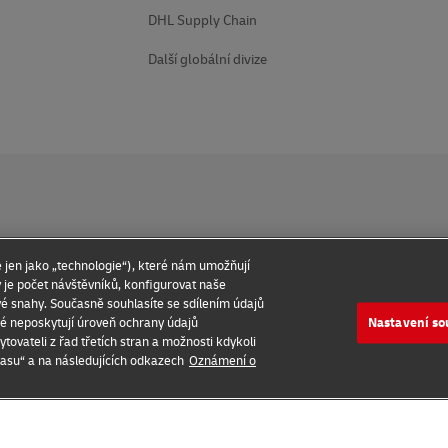
DHL Supply Chain
Další globální divize
 jen jako „technologie“), které nám umožňují
ínky
Oznámení o ochraně soukromí
Přístupnost
ký je počet návštěvníků, konfigurovat naše
é snahy. Současně souhlasíte se sdílením údajů
Nastavení so
ré neposkytují úroveň ochrany údajů
ovateli z řad třetích stran a možnosti kdykoli
2026 © - všechna práva vyhrazena
lasu“ a na následujících odkazech
Oznámení o