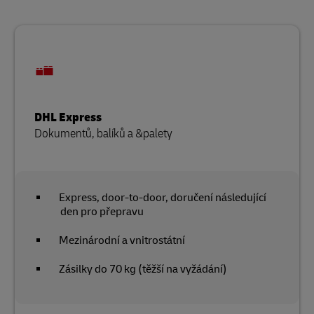
DHL Express
Dokumentů, balíků a &palety
Express, door-to-door, doručení následující
den pro přepravu
Mezinárodní a vnitrostátní
Zásilky do 70 kg (těžší na vyžádání)