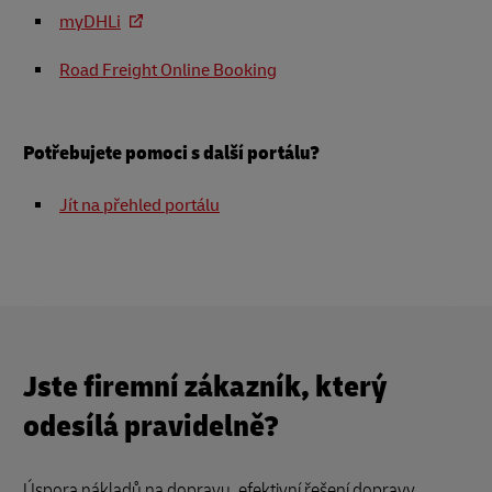
myDHLi
Road Freight Online Booking
Potřebujete pomoci s další portálu?
Jít na přehled portálu
Jste firemní zákazník, který
odesílá pravidelně?
Úspora nákladů na dopravu, efektivní řešení dopravy,