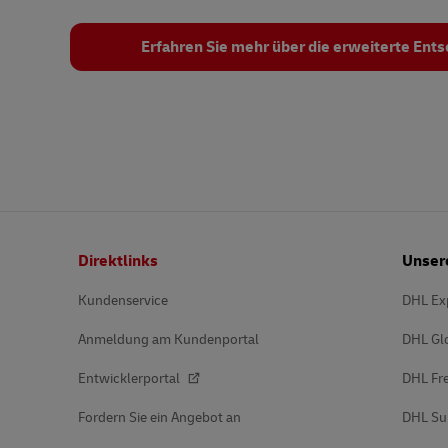
Erfahren Sie mehr über die erweiterte Ent
Fußzeile
Direktlinks
Unser
Kundenservice
DHL Ex
Anmeldung am Kundenportal
DHL Gl
Entwicklerportal
DHL Fre
Fordern Sie ein Angebot an
DHL Su