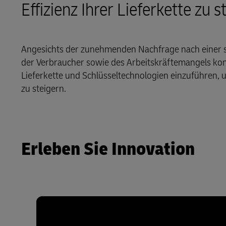
MyGTS
Effizienz Ihrer Lieferkette zu s
Lösungen
Einzelhandel
DHL Active Tracing
DHL SameDay
Dienstleistungslogistik
Technologie
MySupplyChain
Angesichts der zunehmenden Nachfrage nach einer 
LifeTrack
Lead Logistics Partner und
der Verbraucher sowie des Arbeitskräftemangels konz
MyGTS
Orchestrierung der Lieferkette
Lieferkette und Schlüsseltechnologien einzuführen, 
Über die Portale
zu steigern.
DHL SameDay
Logistik klinischer Studien
LifeTrack
Renditen und Rundheit
Erleben Sie Innovation
Über die Portale