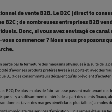
ionnel de vente B2B. Le D2C (direct to cons
ues B2C ; de nombreuses entreprises B2B ven
iduels. Donc, si vous avez envisagé ce canal
iez-vous commencer ? Nous vous proposons q
arche.
 partie par la fermeture des magasins physiques à la suite de la 
é d’avoir ses produits préférés livrés à sa porte et, avec des fra
nt que 81 % des consommateurs déclarent qu’ils prévoient d’acheter
ues B2C; De plus en plus de fabricants se passent maintenant des 
e s’il y a suffisamment d’intérêt de la part des clients finaux, a
traditionnels (avec des marges bénéficiares plus faibles) a moins d
ité immédiate des services d’exécution, il n’a jamais été aussi fac