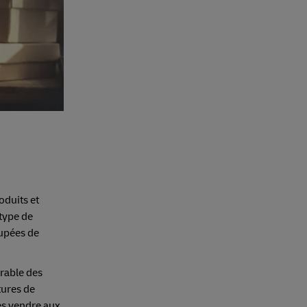
oduits et
type de
oupées de
rable des
tures de
es vendre aux