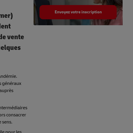
Envoyez votre inscription
umer)
dent
 de vente
uelques
pandémie.
is généraux
 auprès
intermédiaires
lors consacrer
e sens.
ile pour les