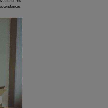
z utiliser ces
les tendances