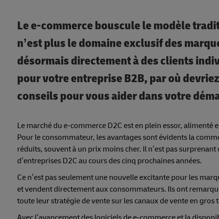
Le e-commerce bouscule le modèle tradit
n’est plus le domaine exclusif des marq
désormais directement à des clients indiv
pour votre entreprise B2B, par où devr
conseils pour vous aider dans votre dém
Le marché du e-commerce D2C est en plein essor, alimenté en
Pour le consommateur, les avantages sont évidents la commodit
réduits, souvent à un prix moins cher. Il n’est pas surprena
d’entreprises D2C au cours des cinq prochaines années.
Ce n’est pas seulement une nouvelle excitante pour les marq
et vendent directement aux consommateurs. Ils ont remarqué qu
toute leur stratégie de vente sur les canaux de vente en gros 
Avec l’avancement des logiciels de e-commerce et la disponibil