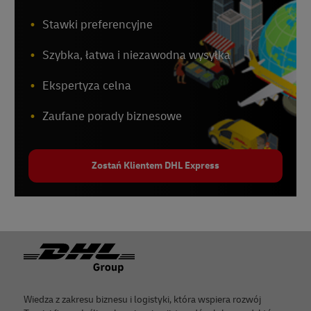
Stawki preferencyjne
Szybka, łatwa i niezawodna wysyłka
Ekspertyza celna
Zaufane porady biznesowe
Zostań Klientem DHL Express
Footer
Wiedza z zakresu biznesu i logistyki, która wspiera rozwój