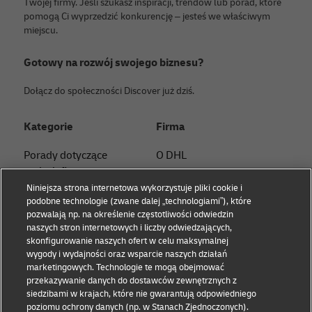
Twojej firmy. Jeśli szukasz inspiracji, trendów lub porad, które
pomogą Ci wyprzedzić konkurencję – jesteś we właściwym
miejscu.
Gotowy na rozwój swojego biznesu?
Dołącz do społeczności Discover już dziś.
Kategorie
Firma
Porady dotyczące
O DHL
małych firm
Skontaktuj się z nami
Niniejsza strona internetowa wykorzystuje pliki cookie i
Porady dotyczące e-
podobne technologie (zwane dalej „technologiami”), które
Centrum prasowe
commerce
pozwalają np. na określenie częstotliwości odwiedzin
naszych stron internetowych i liczby odwiedzających,
Zrównoważony rozwój
Eksperckie porady B2B
skonfigurowanie naszych ofert w celu maksymalnej
wygody i wydajności oraz wsparcie naszych działań
Informacje prawne
Porady logistyczne
marketingowych. Technologie te mogą obejmować
przekazywanie danych do dostawców zewnętrznych z
Warunki korzystania
Wiedza i inspiracje
siedzibami w krajach, które nie gwarantują odpowiedniego
poziomu ochrony danych (np. w Stanach Zjednoczonych).