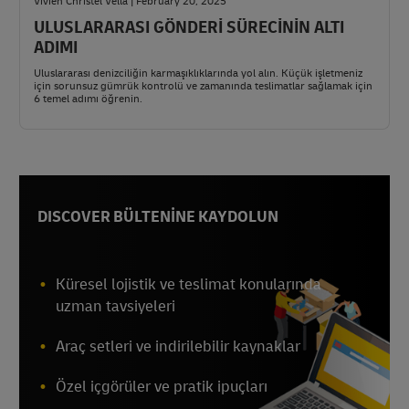
Vivien Christel Vella | February 20, 2025
ULUSLARARASI GÖNDERİ SÜRECİNİN ALTI
ADIMI
Uluslararası denizciliğin karmaşıklıklarında yol alın. Küçük işletmeniz
için sorunsuz gümrük kontrolü ve zamanında teslimatlar sağlamak için
6 temel adımı öğrenin.
DISCOVER BÜLTENİNE KAYDOLUN
Küresel lojistik ve teslimat konularında
uzman tavsiyeleri
Araç setleri ve indirilebilir kaynaklar
Özel içgörüler ve pratik ipuçları