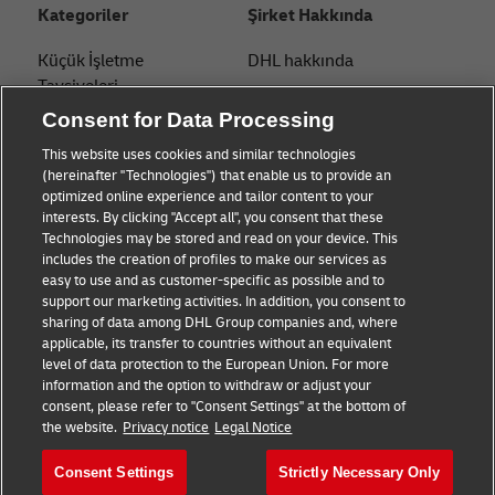
Kategoriler
Şirket Hakkında
Küçük İşletme
DHL hakkında
Tavsiyeleri
İletişim
Consent for Data Processing
E-ticaret Tavsiyeleri
Basın Merkezi
This website uses cookies and similar technologies
B2B Tavsiyeleri
(hereinafter "Technologies") that enable us to provide an
Sürdürülebilirlik
optimized online experience and tailor content to your
Lojistik Tavsiyeleri
interests. By clicking "Accept all", you consent that these
Yasal bildirim
Technologies may be stored and read on your device. This
Haberler ve Görüşler
includes the creation of profiles to make our services as
Kullanım Şartları
easy to use and as customer-specific as possible and to
DHL ile gönderin
support our marketing activities. In addition, you consent to
Gizlilik
sharing of data among DHL Group companies and, where
applicable, its transfer to countries without an equivalent
Çerez Ayarları
level of data protection to the European Union. For more
information and the option to withdraw or adjust your
consent, please refer to "Consent Settings" at the bottom of
Bizi takip edin
the website.
Privacy notice
Legal Notice
Consent Settings
Strictly Necessary Only