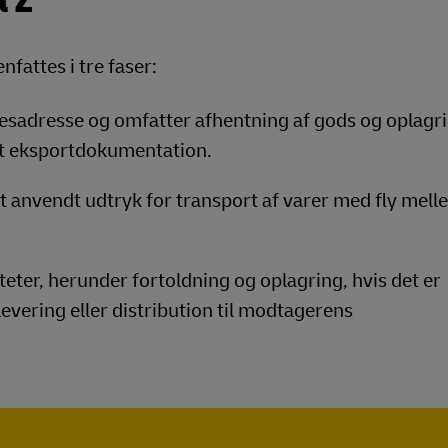
l Z
fattes i tre faser:
esadresse og omfatter afhentning af gods og oplagr
mt eksportdokumentation.
gt anvendt udtryk for transport af varer med fly mel
eter, herunder fortoldning og oplagring, hvis det er
levering eller distribution til modtagerens