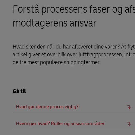
LifeTrack
Forstå processens faser og af
MyGTS
modtagerens ansvar
Få mere at vide om portaler
DHL SameDay
LifeTrack
Hvad sker der, når du har afleveret dine varer? At fly
artikel giver et overblik over luftfragtprocessen, in
Få mere at vide om portaler
de tre mest populære shippingtermer.
Gå til
Hvad gør denne proces vigtig?
Hvem gør hvad? Roller og ansvarsområder