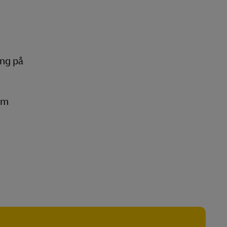
ing på
lem