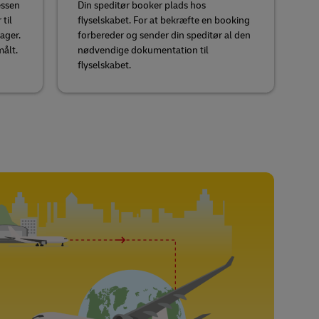
essen
Din speditør booker plads hos
til
flyselskabet. For at bekræfte en booking
lager.
forbereder og sender din speditør al den
målt.
nødvendige dokumentation til
flyselskabet.