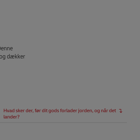
 Denne
r og dækker
Hvad sker der, før dit gods forlader jorden, og når det
lander?