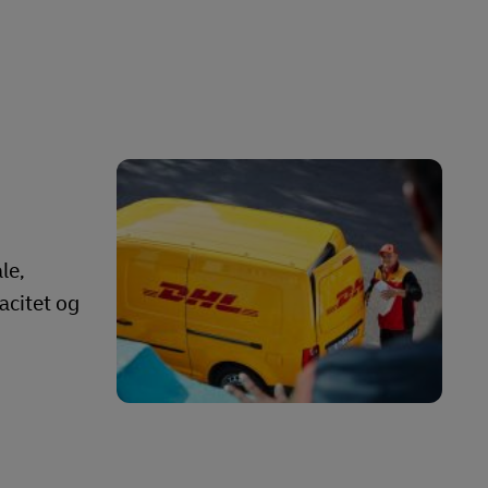
le,
acitet og