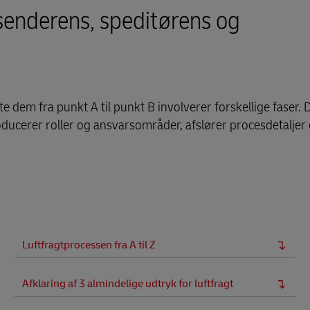
senderens, speditørens og
tte dem fra punkt A til punkt B involverer forskellige faser.
troducerer roller og ansvarsområder, afslører procesdetalje
Luftfragtprocessen fra A til Z
Afklaring af 3 almindelige udtryk for luftfragt