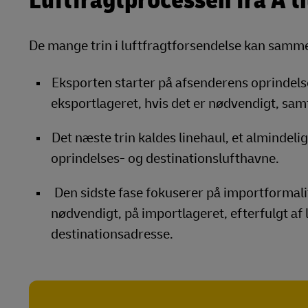
Luftfragtprocessen fra A ti
De mange trin i luftfragtforsendelse kan sammen
Eksporten starter på afsenderens oprindels
eksportlageret, hvis det er nødvendigt, sa
Det næste trin kaldes linehaul, et almindeli
oprindelses- og destinationslufthavne.
Den sidste fase fokuserer på importformalit
nødvendigt, på importlageret, efterfulgt af 
destinationsadresse.