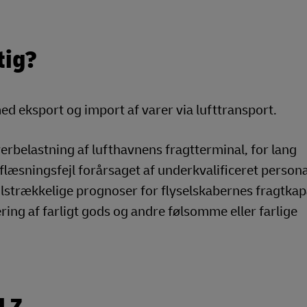
tig?
d eksport og import af varer via lufttransport.
erbelastning af lufthavnens fragtterminal, for lang
, aflæsningsfejl forårsaget af underkvalificeret persona
tilstrækkelige prognoser for flyselskabernes fragtkap
ing af farligt gods og andre følsomme eller farlige