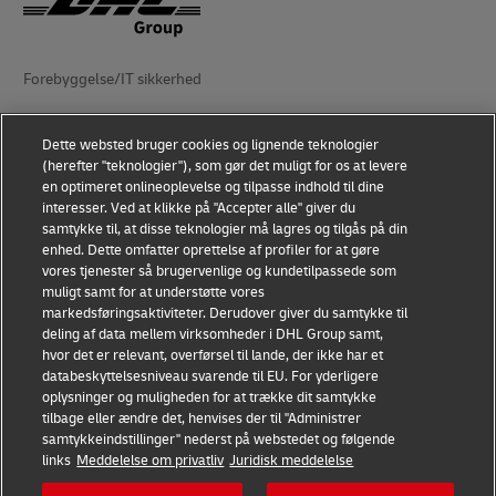
Forebyggelse/IT sikkerhed
DHL Group (Retslig entitet)
Dette websted bruger cookies og lignende teknologier
Anvendelsesvilkår
(herefter "teknologier"), som gør det muligt for os at levere
en optimeret onlineoplevelse og tilpasse indhold til dine
Fortrolighedserklæring
interesser. Ved at klikke på "Accepter alle" giver du
samtykke til, at disse teknologier må lagres og tilgås på din
enhed. Dette omfatter oprettelse af profiler for at gøre
Tilgængelighed
vores tjenester så brugervenlige og kundetilpassede som
muligt samt for at understøtte vores
Yderligere oplysninger
markedsføringsaktiviteter. Derudover giver du samtykke til
deling af data mellem virksomheder i DHL Group samt,
Indstillinger for cookies
hvor det er relevant, overførsel til lande, der ikke har et
databeskyttelsesniveau svarende til EU. For yderligere
Følg os
oplysninger og muligheden for at trække dit samtykke
tilbage eller ændre det, henvises der til "Administrer
samtykkeindstillinger" nederst på webstedet og følgende
links
Meddelelse om privatliv
Juridisk meddelelse