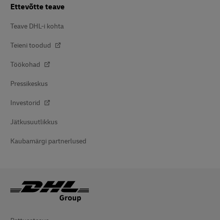
Ettevõtte teave
Teave DHL-i kohta
Teieni toodud
Töökohad
Pressikeskus
Investorid
Jätkusuutlikkus
Kaubamärgi partnerlused