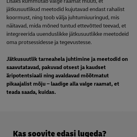
Lisaks kummutab valge raamat müüti, et
jätkusuutlikud meetodid kujutavad endast rahalist
koormust, ning toob välja juhtumiuuringud, mis
näitavad, mida mõned tuntud ettevõtted teevad, et
integreerida uuenduslikke jätkusuutlikke meetodeid
oma protsessidesse ja tegevustesse.
Jätkusuutlik tarneahela juhtimine ja meetodid on
saavutatavad, pakuvad otsest ja kaudset
äripotentsiaali ning avaldavad mõõtmatut
pikaajalist mõju – laadige alla valge raamat, et
teada saada, kuidas.
Kas soovite edasi lugeda?