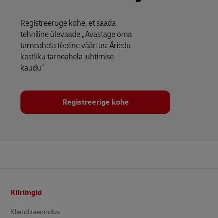
Registreeruge kohe, et saada
tehniline ülevaade „Avastage oma
tarneahela tõeline väärtus: Äriedu
kestliku tarneahela juhtimise
kaudu“
Registreerige kohe
Footer
Kiirlingid
Klienditeenindus