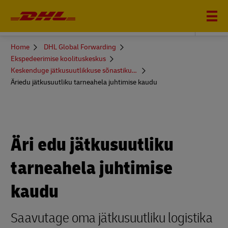
DHL Global Forwarding
You
Home
DHL Global Forwarding
are
Ekspedeerimise koolituskeskus
here
Keskenduge jätkusuutlikkuse sõnastikule ja enamale
Äriedu jätkusuutliku tarneahela juhtimise kaudu
Äri edu jätkusuutliku
tarneahela juhtimise
kaudu
Saavutage oma jätkusuutliku logistika