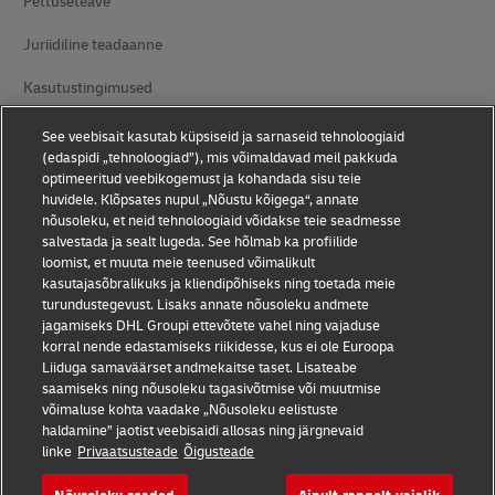
Pettuseteave
Juriidiline teadaanne
Kasutustingimused
Andmekaitse
See veebisait kasutab küpsiseid ja sarnaseid tehnoloogiaid
(edaspidi „tehnoloogiad”), mis võimaldavad meil pakkuda
Juurdepääsetavus
optimeeritud veebikogemust ja kohandada sisu teie
huvidele. Klõpsates nupul „Nõustu kõigega“, annate
Lisateave
nõusoleku, et neid tehnoloogiaid võidakse teie seadmesse
salvestada ja sealt lugeda. See hõlmab ka profiilide
Küpsiste seaded
loomist, et muuta meie teenused võimalikult
kasutajasõbralikuks ja kliendipõhiseks ning toetada meie
turundustegevust. Lisaks annate nõusoleku andmete
Jälgige meid
jagamiseks DHL Groupi ettevõtete vahel ning vajaduse
korral nende edastamiseks riikidesse, kus ei ole Euroopa
Liiduga samaväärset andmekaitse taset. Lisateabe
saamiseks ning nõusoleku tagasivõtmise või muutmise
võimaluse kohta vaadake „Nõusoleku eelistuste
haldamine” jaotist veebisaidi allosas ning järgnevaid
2026 © - all rights reserved
linke
Privaatsusteade
Õigusteade