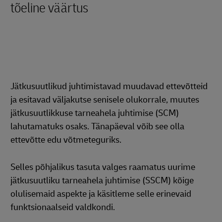
tõeline väärtus
Jätkusuutlikud juhtimistavad muudavad ettevõtteid
ja esitavad väljakutse senisele olukorrale, muutes
jätkusuutlikkuse tarneahela juhtimise (SCM)
lahutamatuks osaks. Tänapäeval võib see olla
ettevõtte edu võtmeteguriks.
Selles põhjalikus tasuta valges raamatus uurime
jätkusuutliku tarneahela juhtimise (SSCM) kõige
olulisemaid aspekte ja käsitleme selle erinevaid
funktsionaalseid valdkondi.