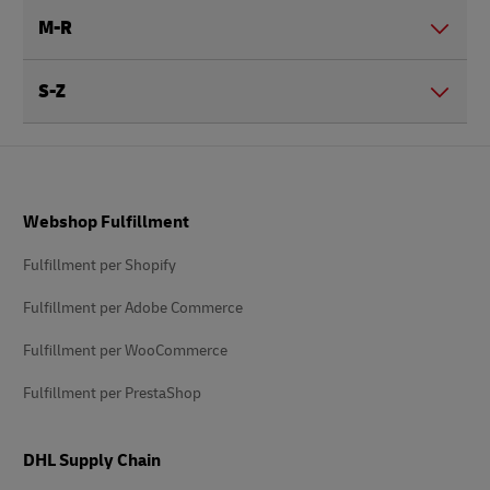
M-R
S-Z
Pie’
Webshop Fulfillment
di
pagina
Fulfillment per Shopify
Fulfillment per Adobe Commerce
Fulfillment per WooCommerce
Fulfillment per PrestaShop
DHL Supply Chain