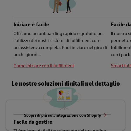
Iniziare è facile
Facile d
Offriamo un onboarding rapido e gratuito per
Il nostro 
l’utilizzo dei nostri sistemi di fulfillment con
permette u
un'assistenza completa. Puoi iniziare nel giro di
fulfillmen
pochi giorni...
con i part
Come iniziare con il fulfillment
Smart fulf
Le nostre soluzioni digitali nel dettaglio
Scopri di più sull'integrazione con Shopify
Facile da gestire