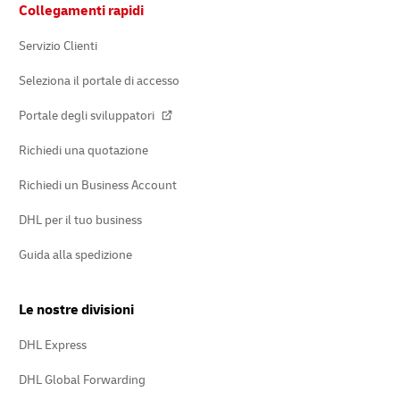
Collegamenti rapidi
di
pagina
Servizio Clienti
Seleziona il portale di accesso
Portale degli sviluppatori
Richiedi una quotazione
Richiedi un Business Account
DHL per il tuo business
Guida alla spedizione
Le nostre divisioni
DHL Express
DHL Global Forwarding