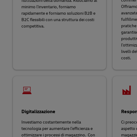
commerce
fluttuazioni della domanda. Riduciamo al
Offriamo 
minimo l'inventario, forniamo
avanzata
rapidamente e forniamo soluzioni B2B e
fulfillm
B2C flessibili con una struttura dei costi
pratiche
competitiva.
garantis
produttiv
l'ottimiz
livelli d
costi.
Digitalizzazione
Respon
Investiamo costantemente nella
Ci preoc
tecnologia per aumentare l'efficienza e
aspetto 
ottimizzare i processi di magazzino. Con
magazzin