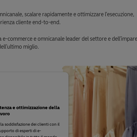
Guida alle spedizioni aziendali
ta per le imprese
mnicanale, scalare rapidamente e ottimizzare l'esecuzione,
rienza cliente end-to-end.
za e-commerce e omnicanale leader del settore e dell’impar
ell’ultimo miglio.
nza e ottimizzazione della
avoro
la soddisfazione dei clienti con il
pporto di esperti di e-