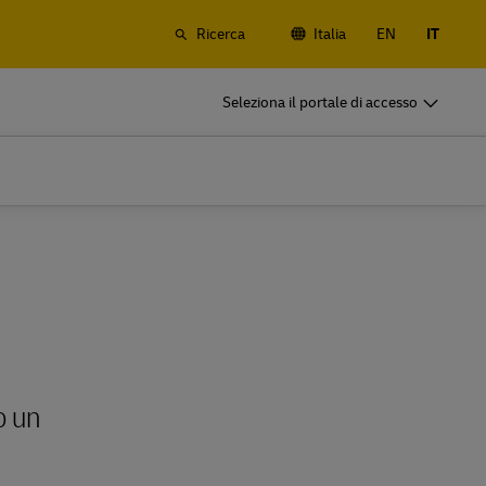
Ricerca
Italia
EN
IT
DHL per il tuo business
Seleziona il portale di accesso
Siamo partner di spedizione
rrestre e
Piccola start-up? Imprese di medie
anali e
dimensioni internazionali? Soddisfa le
tue esigenze di spedizione aziendali
DHL per il tuo business
Siamo partner di spedizione
rrestre e
Piccola start-up? Imprese di medie
anali e
dimensioni internazionali? Soddisfa le
tue esigenze di spedizione aziendali
Esplora le nostre offerte aziendali
o un