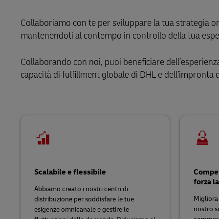
LifeTrack
Posta diret
omnicanale
Commercio al dettaglio
MyGTS
Collaboriamo con te per sviluppare la tua strategia o
Service Logistics
mantenendoti al contempo in controllo della tua espe
Scopri i nostri portali
Tecnologia
DHL SameDay
Lead Logistics Partner e
Collaborando con noi, puoi beneficiare dell’esperien
LifeTrack
organizzazione della Supply Chain
capacità di fulfillment globale di DHL e dell’impronta d
Logistica per studi clinici
Scopri i nostri portali
Resi e circolarità
Scalabile e flessibile
Compete
forza l
Abbiamo creato i nostri centri di
Migliora 
distribuzione per soddisfare le tue
nostro su
esigenze omnicanale e gestire le