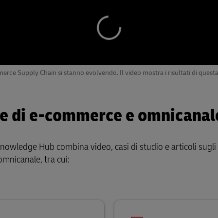
ce Supply Chain si stanno evolvendo. Il video mostra i risultati di questa 
one di e-commerce e omnicana
 Knowledge Hub combina video, casi di studio e articoli sugli 
omnicanale, tra cui: