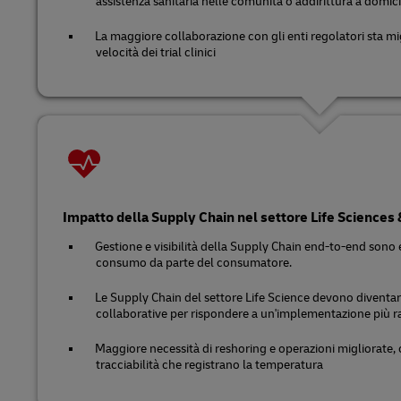
assistenza sanitaria nelle comunità o addirittura a domici
La maggiore collaborazione con gli enti regolatori sta migl
velocità dei trial clinici
Impatto della Supply Chain nel settore Life Sciences
Gestione e visibilità della Supply Chain end-to-end sono es
consumo da parte del consumatore.
Le Supply Chain del settore Life Science devono diventare più
collaborative per rispondere a un'implementazione più r
Maggiore necessità di reshoring e operazioni migliorate,
tracciabilità che registrano la temperatura