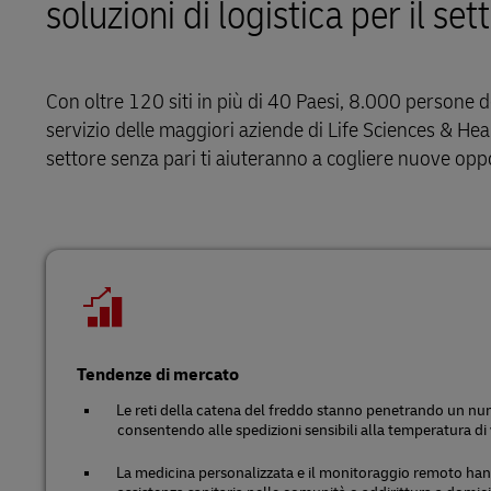
soluzioni di logistica per il set
LifeTrack
Posta diret
omnicanale
Commercio al dettaglio
MyGTS
Service Logistics
Scopri i nostri portali
Tecnologia
DHL SameDay
Con oltre 120 siti in più di 40 Paesi, 8.000 persone de
Lead Logistics Partner e
servizio delle maggiori aziende di Life Sciences & He
LifeTrack
organizzazione della Supply Chain
settore senza pari ti aiuteranno a cogliere nuove oppo
Logistica per studi clinici
Scopri i nostri portali
Resi e circolarità
Tendenze di mercato
Le reti della catena del freddo stanno penetrando un nu
consentendo alle spedizioni sensibili alla temperatura di
La medicina personalizzata e il monitoraggio remoto hann