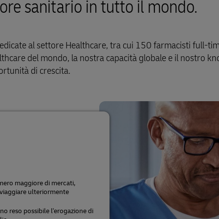
tore sanitario in tutto il mondo.
Guida alle spedizioni aziendali
ta per le imprese
dicate al settore Healthcare, tra cui 150 farmacisti full-tim
althcare del mondo, la nostra capacità globale e il nostro 
rtunità di crescita.
mero maggiore di mercati,
 viaggiare ulteriormente
o reso possibile l'erogazione di