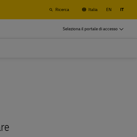
Ricerca
Italia
EN
IT
DHL per il tuo business
Seleziona il portale di accesso
Siamo partner di spedizione
rrestre e
Piccola start-up? Imprese di medie
anali e
dimensioni internazionali? Soddisfa le
tue esigenze di spedizione aziendali
DHL per il tuo business
Siamo partner di spedizione
rrestre e
Piccola start-up? Imprese di medie
anali e
dimensioni internazionali? Soddisfa le
tue esigenze di spedizione aziendali
Esplora le nostre offerte aziendali
are