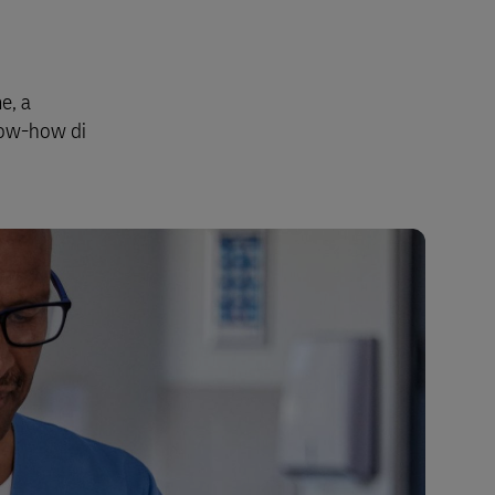
Esplora le nostre offerte aziendali
e, a
know-how di