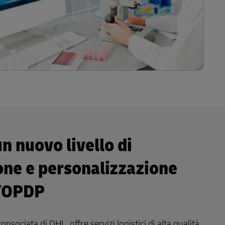
n nuovo livello di
one e personalizzazione
YOPDP
sociata di DHL, offre servizi logistici di alta qualità