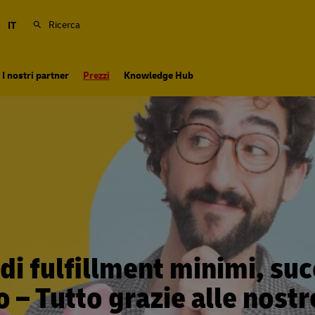
Ricerca
N
IT
I nostri partner
Prezzi
Knowledge Hub
 di fulfillment minimi, su
– Tutto grazie alle nostr