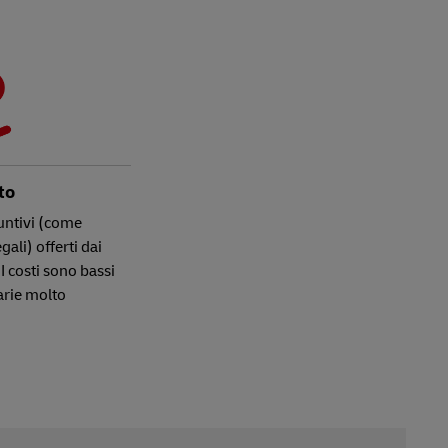
A
to
iuntivi (come
ali) offerti dai
 I costi sono bassi
rarie molto