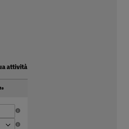
a attività
te
Ordini annuali
Il numero di ordini che spedisci all'anno (18.000 - 500.000)
Ubicazione del magazzino