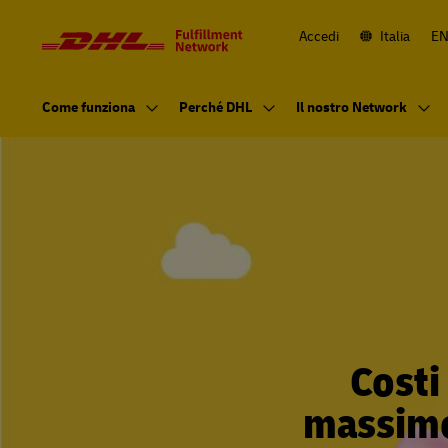
Navigazione
e
contenuti
Accedi
Italia
E
Navigazione
principale
Come funziona
Perché DHL
Il nostro Network
Costi
massimo 