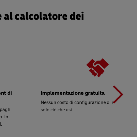
 al calcolatore dei
T
d
ent di
Implementazione gratuita
Nessun costo di configurazione o integrazione
 paghi
solo ciò che usi
p
o. In
.