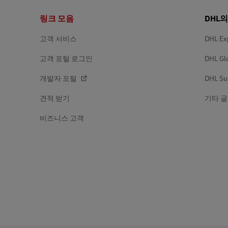
바
링크 모음
DHL
LifeTrack
고객 포털 더 알아보기
닥
글
고객 서비스
DHL Ex
고객 포털 더 알아보기
고객 포털 로그인
DHL Gl
개발자 포털
DHL Su
견적 받기
기타 글
비즈니스 고객