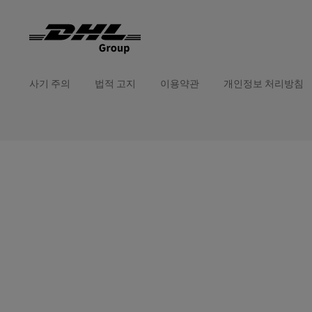
사기 주의
법적 고지
이용약관
개인정보 처리방침
새
외
창
부
에
링
서
크
열
열
기
기