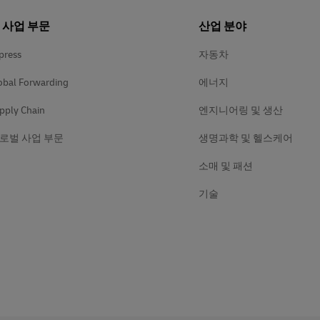
의 사업 부문
산업 분야
press
자동차
obal Forwarding
에너지
pply Chain
엔지니어링 및 생산
로벌 사업 부문
생명과학 및 헬스케어
소매 및 패션
기술