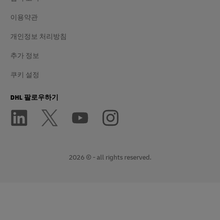
이용약관
개인정보 처리방침
추가 정보
쿠키 설정
DHL 팔로우하기
2026 © - all rights reserved.
새
외
창
부
에
링
서
크
열
열
기
기