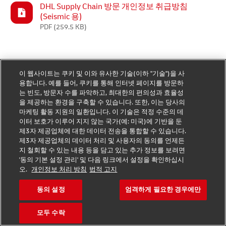
DHL Supply Chain 방문 개인정보 취급방침
(Seismic 용)
PDF
(259.5 KB)
이 웹사이트는 쿠키 및 이와 유사한 기술(이하 "기술")을 사
DHL Group Data Privacy Policy
용합니다. 예를 들어, 쿠키를 통해 인터넷 페이지를 방문하
는 빈도, 방문자 수를 파악하고, 최대한의 편의성과 효율성
Binding Corporate Rules
을 제공하는 환경을 구축할 수 있습니다. 또한, 이는 당사의
마케팅 활동 지원의 일환입니다. 이 기술은 적정 수준의 데
이터 보호가 이루어 지지 않는 국가(예: 미국)에 기반을 둔
제3자 제공업체에 대한 데이터 전송을 통합할 수 있습니다.
Global Data Protection
제3자 제공업체의 데이터 처리 및 사용자의 동의를 언제든
Version 3
지 철회할 수 있는 내용 등을 담고 있는 추가 정보를 보려면
Public
'동의 기본 설정 관리' 및 다음 링크에서 설정을 확인하십시
오.
개인정보 처리 방침
법적 고지
동의 설정
엄격하게 필요한 경우에만
Preamble
모두 수락