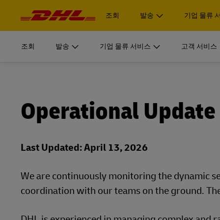
탐
색
조회
발송
기업 물류 
및
내
용
픽업 예약
기업 물류 서비스
자세히
조회
발송
기업 물류 서비스
고객 서비스
로그인
DHL Supply Chain 사업부문은 기업 조직을 위한 맞춤형
MyDHL+
서류 및 
픽업 예약
기업 물류 서비스
자세히
견적 받기
로그인
DHL Supply Chain 이 고객을 위한 완벽한 아웃소싱 물류(
개인 및 
DHL Express Commerce Solution
아보십시오.
DHL Supply Chain 사업부문은 기업 조직을 위한 맞춤형
서류 및 
MyDHL+
Operational Update
견적 받기
DHL 익
DHL Supply Chain 이 고객을 위한 완벽한 아웃소싱 물류(
myDHLi
개인 및 
온라인 예약
DHL Express Commerce Solution
아보십시오.
DHL Supply Chain 살펴보기
MySupplyChain
DHL 익
Last Updated: April 13, 2026
myDHLi
온라인 예약
D
MyGTS
DHL Supply Chain 살펴보기
MySupplyChain
We are continuously monitoring the dynamic secu
DHL SameDay
coordination with our teams on the ground. The 
D
MyGTS
LifeTrack
DHL SameDay
DHL is experienced in managing complex and ra