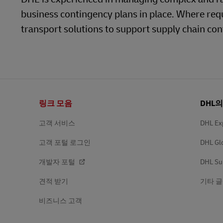
business contingency plans in place. Where req
LifeTrack
고객 포털 더 알아보기
transport solutions to support supply chain cont
고객 포털 더 알아보기
바
링크 모음
DHL
닥
글
고객 서비스
DHL Ex
고객 포털 로그인
DHL Gl
개발자 포털
DHL Su
견적 받기
기타 글
비즈니스 고객