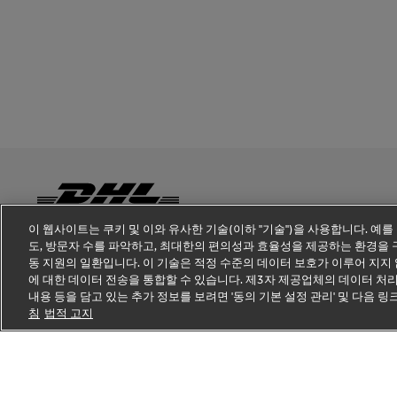
이 웹사이트는 쿠키 및 이와 유사한 기술(이하 "기술")을 사용합니다. 예를
도, 방문자 수를 파악하고, 최대한의 편의성과 효율성을 제공하는 환경을 구
사기 주의
법적 고지
이용약관
개인정보 처리방침
동 지원의 일환입니다. 이 기술은 적정 수준의 데이터 보호가 이루어 지지 
에 대한 데이터 전송을 통합할 수 있습니다. 제3자 제공업체의 데이터 처
내용 등을 담고 있는 추가 정보를 보려면 '동의 기본 설정 관리' 및 다음
침
법적 고지
새
외
창
부
에
링
서
크
열
열
기
기