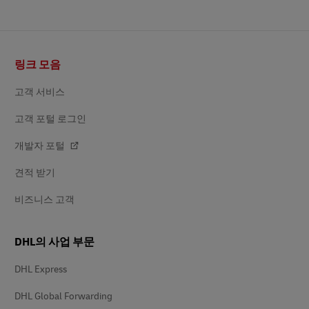
바
링크 모음
닥
글
고객 서비스
고객 포털 로그인
개발자 포털
견적 받기
비즈니스 고객
DHL의 사업 부문
DHL Express
DHL Global Forwarding