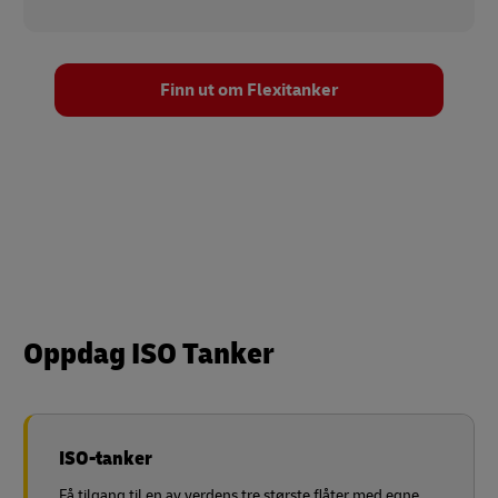
Finn ut om Flexitanker
Oppdag ISO Tanker
ISO-tanker
Få tilgang til en av verdens tre største flåter med egne