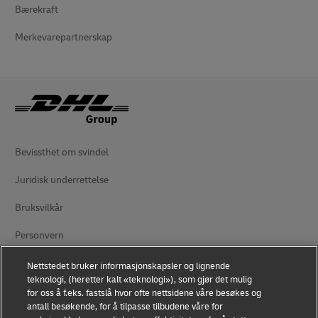
Bærekraft
Merkevarepartnerskap
Bevissthet om svindel
Juridisk underrettelse
Bruksvilkår
Personvern
Tilgjengelighet
Nettstedet bruker informasjonskapsler og lignende
teknologi, (heretter kalt «teknologi»), som gjør det mulig
Tilleggsinformasjon
for oss å f.eks. fastslå hvor ofte nettsidene våre besøkes og
antall besøkende, for å tilpasse tilbudene våre for