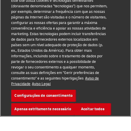
Este site utiliza cookies e tecnologias semelhantes
Termos de utilização
(doravante denominadas "tecnologias") que nos permitem,
por exemplo, determinar a frequência com que as nossas
páginas da Internet são visitadas e o número de visitantes,
Aviso de privacidade
configurar as nossas ofertas para garantir a máxima
conveniência e eficiência e apoiar as nossas atividades de
Acessibilidade
marketing. Estas tecnologias podem incluir transferências
de dados para fornecedores externos localizados em
Informações adicionais
países sem um nível adequado de proteção de dados (p.
ex., Estados Unidos da América). Para obter mais
Definições de Cookies
informações, incluindo sobre o tratamento de dados por
parte de fornecedores externos e a possibilidade de
Siga-nos
revogar o seu consentimento a qualquer momento,
consulte as suas definições em "Gerir preferências de
consentimento" e as seguintes hiperligações
Aviso de
Privacidade
Aviso Legal
Configurações de consentimento
2026 © - todos os direitos reservados
Apenas estritamente necessário
Aceitar todos