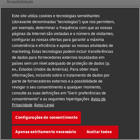
Acessibilidade
Informações adicionais
Este site utiliza cookies e tecnologias semelhantes
(doravante denominadas "tecnologias") que nos permitem,
Definições de Cookies
por exemplo, determinar a frequência com que as nossas
páginas da Internet são visitadas e o número de visitantes,
configurar as nossas ofertas para garantir a máxima
Siga-nos
conveniência e eficiência e apoiar as nossas atividades de
marketing. Estas tecnologias podem incluir transferências
de dados para fornecedores externos localizados em
países sem um nível adequado de proteção de dados (p.
ex., Estados Unidos da América). Para obter mais
informações, incluindo sobre o tratamento de dados por
2026 © - todos os direitos reservados
parte de fornecedores externos e a possibilidade de
revogar o seu consentimento a qualquer momento,
consulte as suas definições em "Gerir preferências de
consentimento" e as seguintes hiperligações
Aviso de
Privacidade
Aviso Legal
abre
abre
Configurações de consentimento
uma
ligação
nova
externa
janela
Apenas estritamente necessário
Aceitar todos