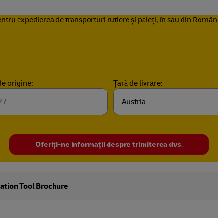
entru expedierea de transporturi rutiere și paleți, în sau din Româ
de origine:
Țară de livrare:
Oferiți-ne informații despre trimiterea dvs.
ation Tool Brochure