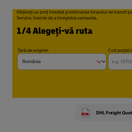
LifeTrack
MyGTS
Obțineți un preț imediat și estimarea timpului de tranzit p
Service, înainte de a înregistra comanda.
Aflați detalii despre portaluri
DHL SameDay
1/4 Alegeți-vă ruta
LifeTrack
Țară de origine:
Cod poștal 
Aflați detalii despre portaluri
DHL Freight Quot