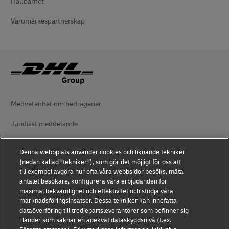
Hållbarhet
Varumärkespartnerskap
Medvetenhet om bedrägerier
Juridiskt meddelande
Användningsvillkor
Denna webbplats använder cookies och liknande tekniker
(nedan kallad ”tekniker”), som gör det möjligt för oss att
Dataskydd
till exempel avgöra hur ofta våra webbsidor besöks, mäta
antalet besökare, konfigurera våra erbjudanden för
Tillgänglighet
maximal bekvämlighet och effektivitet och stödja våra
marknadsföringsinsatser. Dessa tekniker kan innefatta
Ytterligare information
dataöverföring till tredjepartsleverantörer som befinner sig
i länder som saknar en adekvat dataskyddsnivå (t.ex.
Cookieinställningar