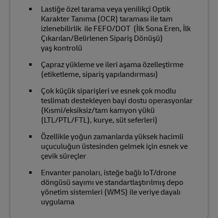
Lastiğe özel tarama veya yenilikçi Optik
Karakter Tanıma (OCR) taraması ile tam
izlenebilirlik ile FEFO/DOT (İlk Sona Eren, İlk
Çıkarılan/Belirlenen Sipariş Dönüşü)
yaş kontrolü
Çapraz yükleme ve ileri aşama özelleştirme
(etiketleme, sipariş yapılandırması)
Çok küçük siparişleri ve esnek çok modlu
teslimatı destekleyen bayi dostu operasyonlar
(Kısmi/eksiksiz/tam kamyon yükü
(LTL/PTL/FTL), kurye, süt seferleri)
Özellikle yoğun zamanlarda yüksek hacimli
uçuculuğun üstesinden gelmek için esnek ve
çevik süreçler
Envanter panoları, isteğe bağlı IoT/drone
döngüsü sayımı ve standartlaştırılmış depo
yönetim sistemleri (WMS) ile veriye dayalı
uygulama