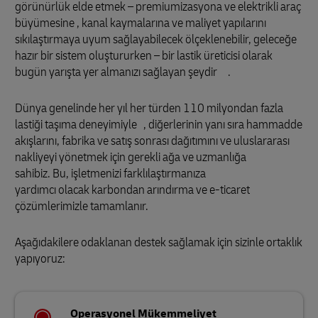
görünürlük elde etmek – premiumizasyona ve elektrikli araç
büyümesine , kanal kaymalarına ve maliyet yapılarını
sıkılaştırmaya uyum sağlayabilecek ölçeklenebilir, geleceğe
hazır bir sistem oluştururken – bir lastik üreticisi olarak
bugün yarışta yer almanızı sağlayan şeydir .
Dünya genelinde her yıl her türden 110 milyondan fazla
lastiği taşıma deneyimiyle , diğerlerinin yanı sıra hammadde
akışlarını, fabrika ve satış sonrası dağıtımını ve uluslararası
nakliyeyi yönetmek için gerekli ağa ve uzmanlığa
sahibiz. Bu, işletmenizi farklılaştırmanıza
yardımcı olacak karbondan arındırma ve e-ticaret
çözümlerimizle tamamlanır.
Aşağıdakilere odaklanan destek sağlamak için sizinle ortaklık
yapıyoruz:
Operasyonel Mükemmeliyet