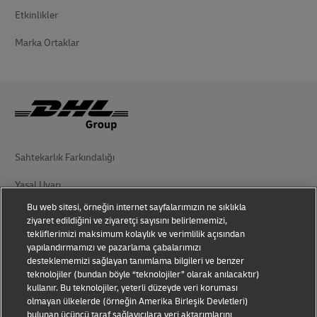
Etkinlikler
Marka Ortaklar
Sahtekarlık Farkındalığı
Yasal Uyarı
Bu web sitesi, örneğin internet sayfalarımızın ne sıklıkla
Kullanım Koşulları
ziyaret edildiğini ve ziyaretçi sayısını belirlememizi,
tekliflerimizi maksimum kolaylık ve verimlilik açısından
Gizlilik Bildirimi
yapılandırmamızı ve pazarlama çabalarımızı
desteklememizi sağlayan tanımlama bilgileri ve benzer
Kişisel Verilerin Korunması
teknolojiler (bundan böyle “teknolojiler” olarak anılacaktır)
kullanır. Bu teknolojiler, yeterli düzeyde veri koruması
Ek Bilgiler
olmayan ülkelerde (örneğin Amerika Birleşik Devletleri)
bulunan üçüncü taraf sağlayıcılara veri aktarımlarını